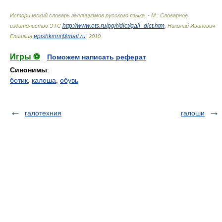
Исторический словарь галлицизмов русского языка. - М.: Словарное
http://www.ets.ru/pg/r/dict/gall_dict.htm
издательство ЭТС
.
Николай Иванович
epishkinni@mail.ru
Епишкин
.
2010
.
Игры ⚽
Поможем написать реферат
Синонимы
:
ботик
,
калоша
,
обувь
галотехния
галоши