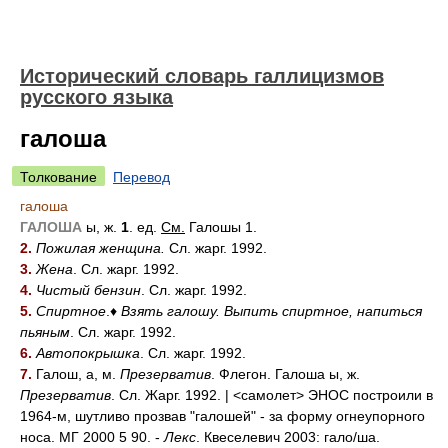
Исторический словарь галлицизмов
русского языка
галоша
Толкование
Перевод
галоша
ГАЛОША
ы, ж.
1
. ед.
См.
Галошы 1.
2.
Пожилая женщина.
Сл. жарг. 1992.
3.
Жена
. Сл. жарг. 1992.
4.
Чистый бензин
. Сл. жарг. 1992.
5.
Спиртное
.♦
Взять галошу. Выпить спиртное, напиться
пьяным
. Сл. жарг. 1992.
6.
Автопокрышка
. Сл. жарг. 1992.
7.
Галош, а, м.
Презерватив
. Флегон. Галоша ы, ж.
Презерватив
. Сл. Жарг. 1992. | <самолет> ЭНОС построили в
1964-м, шутливо прозвав "галошей" - за форму огнеупорного
носа. МГ 2000 5 90. -
Лекс
. Квеселевич 2003: гал
о/
ша.