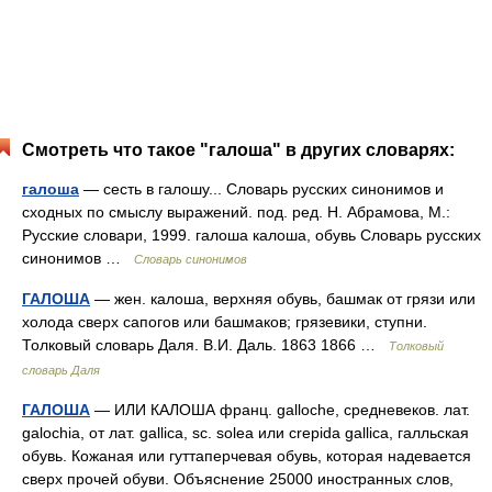
Смотреть что такое "галоша" в других словарях:
галоша
— сесть в галошу... Словарь русских синонимов и
сходных по смыслу выражений. под. ред. Н. Абрамова, М.:
Русские словари, 1999. галоша калоша, обувь Словарь русских
синонимов …
Словарь синонимов
ГАЛОША
— жен. калоша, верхняя обувь, башмак от грязи или
холода сверх сапогов или башмаков; грязевики, ступни.
Толковый словарь Даля. В.И. Даль. 1863 1866 …
Толковый
словарь Даля
ГАЛОША
— ИЛИ КАЛОША франц. galloche, средневеков. лат.
galochia, от лат. gallica, sc. solea или crepida gallica, галльская
обувь. Кожаная или гуттаперчевая обувь, которая надевается
сверх прочей обуви. Объяснение 25000 иностранных слов,