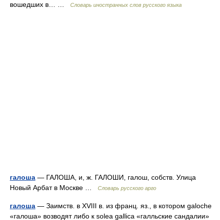
вошедших в… …
Словарь иностранных слов русского языка
галоша
— ГАЛОША, и, ж. ГАЛОШИ, галош, собств. Улица
Новый Арбат в Москве …
Словарь русского арго
галоша
— Заимств. в XVIII в. из франц. яз., в котором galoche
«галоша» возводят либо к solea gallica «галльские сандалии»