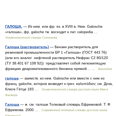
ГАЛОША.
— Из нем. или фр. яз. в XVIII в. Нем. Galosche
«галоша», фр. galoche тж. восходит к лат. calopedia …
Этимологический словарь Ситникова
Галоша (растворитель)
— Бензин растворитель для
резиновой промышленности БР 1 «Галоша» (ГОСТ 443 76)
(или его аналог нефтяной растворитель Нефрас С2 80/120
(ТУ 38.401 67 108 92)) представляет собой легкокипящую
фракцию деароматизованного бензина прямой… …
Википедия
галоша
— заимств. из нем. Galosche или вместе с ним из
франц. galoche, которое возводят к греч. καλοπόδιον; см. Доза,
Клюге Гётце 183 …
Этимологический словарь русского языка Макса
Фасмера
Галоша
— ж. см. галоши Толковый словарь Ефремовой. Т. Ф.
Ефремова. 2000 …
Современный толковый словарь русского языка
Ефремовой