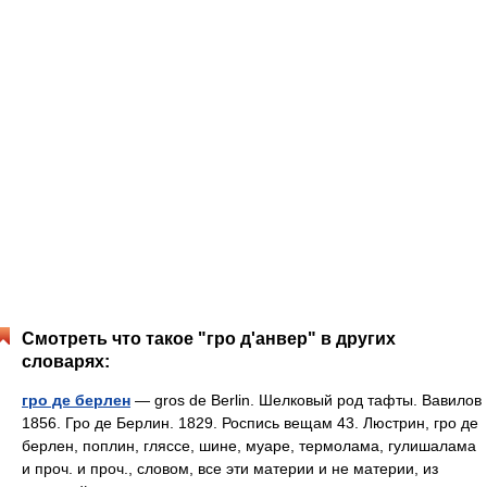
Смотреть что такое "гро д'анвер" в других
словарях:
гро де берлен
— gros de Berlin. Шелковый род тафты. Вавилов
1856. Гро де Берлин. 1829. Роспись вещам 43. Люстрин, гро де
берлен, поплин, гляссе, шине, муаре, термолама, гулишалама
и проч. и проч., словом, все эти материи и не материи, из