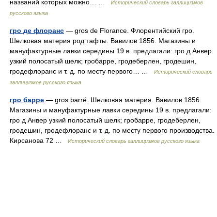
названий которых можно… …
Исторический словарь галлицизмов
русского языка
гро де флоранс
— gros de Florance. Флорентийский гро.
Шелковая материя род тафты. Вавилов 1856. Магазины и
мануфактурные лавки середины 19 в. предлагали: гро д Анвер
узкий полосатый шелк; гробарре, гродеберлен, гродешин,
гродефлоранс и т. д. по месту первого… …
Исторический словарь
галлицизмов русского языка
гро барре
— gros barré. Шелковая материя. Вавилов 1856.
Магазины и мануфактурные лавки середины 19 в. предлагали:
гро д Анвер узкий полосатый шелк; гробарре, гродеберлен,
гродешин, гродефлоранс и т. д. по месту первого производства.
Кирсанова 72 …
Исторический словарь галлицизмов русского языка