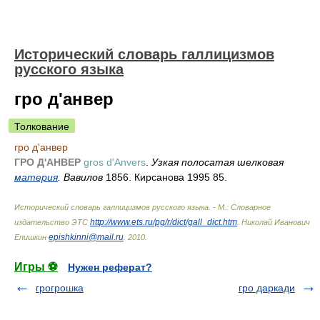
Исторический словарь галлицизмов
русского языка
гро д'анвер
Толкование
гро д'анвер
ГРО Д'АНВЕР
gros d'Anvers
.
Узкая полосатая шелковая
материя
. Вавилов
1856. Кирсанова 1995 85.
Исторический словарь галлицизмов русского языка. - М.: Словарное
http://www.ets.ru/pg/r/dict/gall_dict.htm
издательство ЭТС
.
Николай Иванович
epishkinni@mail.ru
Епишкин
.
2010
.
Игры ⚽
Нужен реферат?
грогрошка
гро даркади