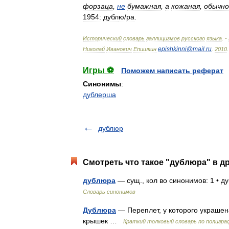
форзаца
,
не
бумажная
,
а
кожаная
,
обычно
1954:
дубл
ю
/
ра
.
Исторический
словарь
галлицизмов
русского
языка
. -
epishkinni
@
mail
.
ru
Николай
Иванович
Епишкин
.
2010
.
Игры ⚽
Поможем написать реферат
Синонимы
:
дублерша
дублюр
Смотреть что такое "дублюра" в д
дублюра
— сущ., кол во синонимов: 1 • 
Словарь синонимов
Дублюра
— Переплет, у которого украшен
крышек …
Краткий толковый словарь по полигра