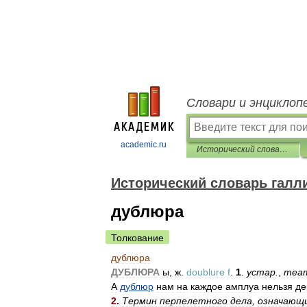
Словари и энциклоп
academic.ru
Исторический словарь галлицизмов русского языка
Исторический словарь галл
дублюра
Толкование
дублюра
ДУБЛЮРА
ы
,
ж
.
doublure
f
.
1
.
устар
.
,
теа
А
дублюр
нам
на
каждое
амплуа
нельзя
де
2
.
Термин
перпелетного
дела
,
означающ