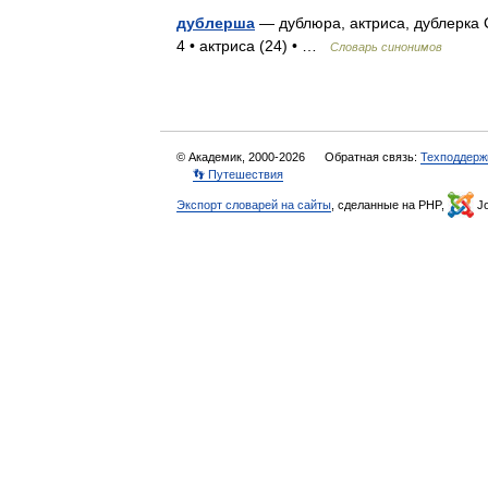
дублерша
— дублюра, актриса, дублерка 
4 • актриса (24) • …
Словарь синонимов
© Академик, 2000-2026
Обратная связь:
Техподдерж
👣 Путешествия
Экспорт словарей на сайты
, сделанные на PHP,
Jo