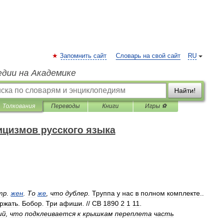
Запомнить сайт
Словарь на свой сайт
RU
едии на Академике
Найти!
Толкования
Переводы
Книги
Игры ⚽
ицизмов русского языка
тр
.
жен
.
То
же
,
что
дублер
.
Труппа
у
нас
в
полном
комплекте
..
ржать
.
Бобор
.
Три
афиши
. //
СВ
1890
2
1
11
.
ий
,
что
подклеивается
к
крышкам
переплета
часть