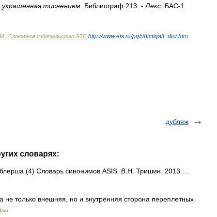
украшенная
тиснением
.
Библиограф
213
. -
Лекс
.
БАС
-
1
http:
//
www
.
ets
.
ru
/
pg
/
r
/
dict
/
gall
_
dict
.
htm
М
.
:
Словарное
издательство
ЭТС
.
дубляж
ругих словарях:
дублерша (4) Словарь синонимов ASIS. В.Н. Тришин. 2013 …
а не только внешняя, но и внутренняя сторона переплетных
фии