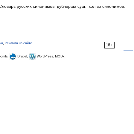
Словарь русских синонимов. дублерша сущ., кол во синонимов:
ка
,
Реклама на сайте
18+
omla,
Drupal,
WordPress, MODx.