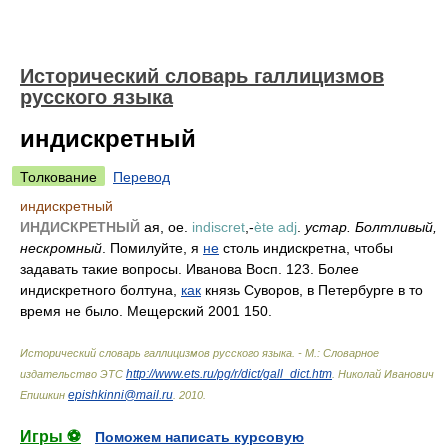
Исторический словарь галлицизмов
русского языка
индискретный
Толкование
Перевод
индискретный
ИНДИСКРЕТНЫЙ
ая, ое.
indiscret
,-
ète adj
.
устар. Болтливый,
нескромный
. Помилуйте, я
не
столь индискретна, чтобы
задавать такие вопросы. Иванова Восп. 123. Более
индискретного болтуна,
как
князь Суворов, в Петербурге в то
время не было. Мещерский 2001 150.
Исторический словарь галлицизмов русского языка. - М.: Словарное
http://www.ets.ru/pg/r/dict/gall_dict.htm
издательство ЭТС
.
Николай Иванович
epishkinni@mail.ru
Епишкин
.
2010
.
Игры ⚽
Поможем написать курсовую