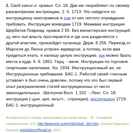
2.
С
вод каких-л. правил
. Сл. 18. Дав им <кораблям> по своему
разсмотрению инстрюкцию. 2. 5. 1713. Что найдется по
инструкциону неисправное в
том
от них чистого оправдания
требовать. Инструкция воеводам 1719. Межевая инструкция.
Щербатов Поврежд. нравов 2 55. Без министерских инструкций,
до
чего чья власть простирается и где она разделяется с
другой властию, произойдет путаница. Держ. 6 256. Переезд от
Марселя до Лиона устроен варварски, а потому, если вам
придеться ехать, я напишу целую инструкцию,
как
можно брать
места и куда. 6. 6. 1851. Герц. - жене. Инструкция по торговле
спиртными напитками. Уш. 1934.
Инструкционный
ая, ое.
Инструкционные требования. БАС-1. Работой своей <лесным
уставом> я был очень доволен, потому что это был первый
опыт разграничения статей инструкционных от чисто
законодательных . Шелгунов Восп. 1 102. -
Лекс
. Сл. 18:
инструкция (-цыя, ция, инъст-, -стрюкция);
инструкцион
1719;
БАС-1: инструкци
о/
нный.
Исторический словарь галлицизмов русского языка. - М.: Словарное
http://www.ets.ru/pg/r/dict/gall_dict.htm
издательство ЭТС
.
Николай Иванович
epishkinni@mail.ru
Епишкин
.
2010
.