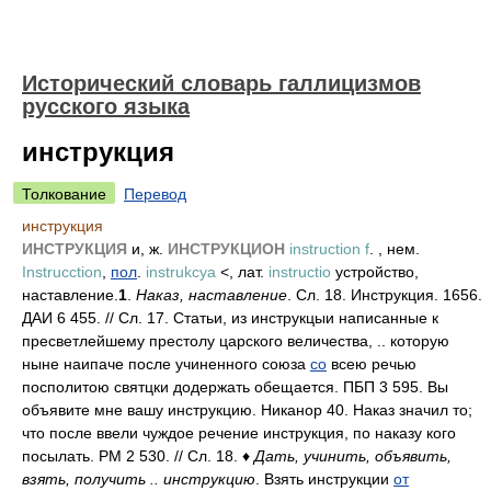
Исторический словарь галлицизмов
русского языка
инструкция
Толкование
Перевод
инструкция
ИНСТРУКЦИЯ
и, ж.
ИНСТРУКЦИОН
instruction f
. , нем.
Instrucction
,
пол
.
instrukcya
<, лат.
instructio
устройство,
наставление.
1
.
Наказ, наставление
. Сл. 18. Инструкция. 1656.
ДАИ 6 455. // Сл. 17. Статьи, из инструкцыи написанные к
пресветлейшему престолу царского величества, .. которую
ныне наипаче после учиненного союза
со
всею речью
посполитою святцки додержать обещается. ПБП 3 595. Вы
объявите мне вашу инструкцию. Никанор 40. Наказ значил то;
что после ввели чуждое речение инструкция, по наказу кого
посылать. РМ 2 530. // Сл. 18. ♦
Дать, учинить, объявить,
взять, получить .. инструкцию
. Взять инструкции
от