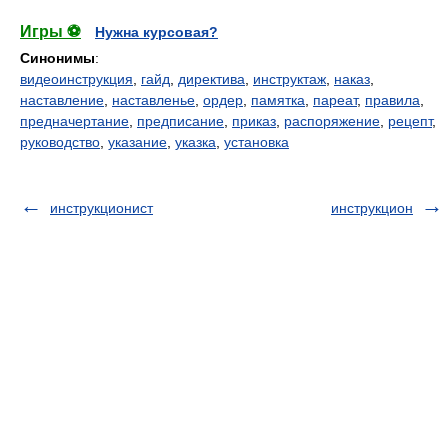
Игры ⚽
Нужна курсовая?
Синонимы
:
видеоинструкция
,
гайд
,
директива
,
инструктаж
,
наказ
,
наставление
,
наставленье
,
ордер
,
памятка
,
пареат
,
правила
,
предначертание
,
предписание
,
приказ
,
распоряжение
,
рецепт
,
руководство
,
указание
,
указка
,
установка
инструкционист
инструкцион