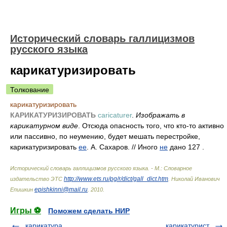
Исторический словарь галлицизмов
русского языка
карикатуризировать
Толкование
карикатуризировать
КАРИКАТУРИЗИРОВАТЬ
caricaturer
.
Изображать в
карикатурном виде
. Отсюда опасность того, что кто-то активно
или пассивно, по неумению, будет мешать перестройке,
карикатуризировать
ее
. А. Сахаров. // Иного
не
дано 127 .
Исторический словарь галлицизмов русского языка. - М.: Словарное
http://www.ets.ru/pg/r/dict/gall_dict.htm
издательство ЭТС
.
Николай Иванович
epishkinni@mail.ru
Епишкин
.
2010
.
Игры ⚽
Поможем сделать НИР
карикатура
карикатурист