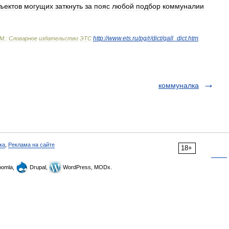
ъектов
могущих
заткнуть
за
пояс
любой
подбор
коммуналии
http:
//
www
.
ets
.
ru
/
pg
/
r
/
dict
/
gall
_
dict
.
htm
М
.
:
Словарное
издательство
ЭТС
.
коммуналка
ка
,
Реклама на сайте
18+
omla,
Drupal,
WordPress, MODx.