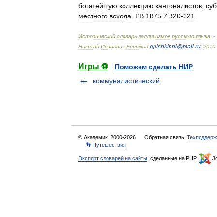
богатейшую
коллекцию
кантоналистов
,
суб
местного
всхода
.
РВ
1875
7
320
-
321
.
Исторический
словарь
галлицизмов
русского
языка
. -
epishkinni
@
mail
.
ru
Николай
Иванович
Епишкин
.
2010
.
Игры ⚽
Поможем сделать НИР
коммуналистический
© Академик, 2000-2026
Обратная связь:
Техподдерж
👣 Путешествия
Экспорт словарей на сайты
, сделанные на PHP,
Jo