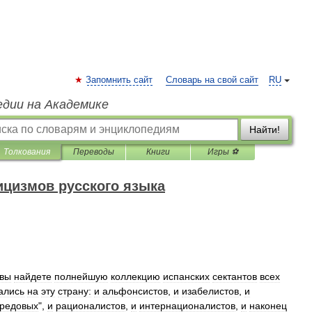
Запомнить сайт
Словарь на свой сайт
RU
едии на Академике
Найти!
Толкования
Переводы
Книги
Игры ⚽
ицизмов русского языка
вы
найдете
полнейшую
коллекцию
испанских
сектантов
всех
ались
на
эту
страну:
и
альфонсистов
,
и
изабелистов
,
и
редовых
",
и
рационалистов
,
и
интернационалистов
,
и
наконец