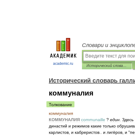
Словари и энциклоп
academic.ru
Исторический словарь галлицизмов русского языка
Исторический словарь галл
коммуналия
Толкование
коммуналия
КОММУНАЛИЯ
communaille
?
един
.
Здесь
династий
и
режимов
какие
только
обрушив
карлистов
,
и
кабреристов
..
и
лигёров
,
и
"
пе