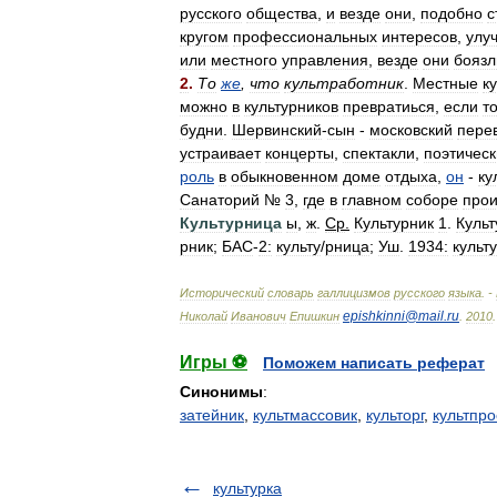
русского
общества
,
и
везде
они
,
подобно
с
кругом
профессиональных
интересов
,
улу
или
местного
управления
,
везде
они
боязл
2
.
То
же
,
что
культработник
.
Местные
к
можно
в
культурников
превратиься
,
если
т
будни
.
Шервинский
-
сын
-
московский
пере
устраивает
концерты
,
спектакли
,
поэтичес
роль
в
обыкновенном
доме
отдыха
,
он
-
ку
Санаторий
№
3
,
где
в
главном
соборе
прои
Культурница
ы
,
ж
.
Ср
.
Культурник
1
.
Культ
рник
;
БАС
-
2:
культ
у
/
рница
;
Уш
.
1934:
культ
у
Исторический
словарь
галлицизмов
русского
языка
. -
epishkinni
@
mail
.
ru
Николай
Иванович
Епишкин
.
2010
.
Игры ⚽
Поможем написать реферат
Синонимы
:
затейник
,
культмассовик
,
культорг
,
культпро
культурка