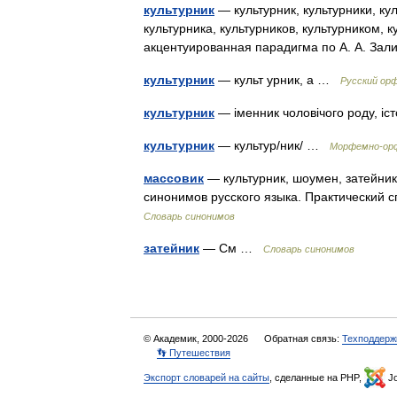
культурник
— культурник, культурники, кул
культурника, культурников, культурником, 
акцентуированная парадигма по А. А. За
культурник
— культ урник, а …
Русский ор
культурник
— іменник чоловічого роду, і
культурник
— культур/ник/ …
Морфемно-орф
массовик
— культурник, шоумен, затейник
синонимов русского языка. Практический с
Словарь синонимов
затейник
— См …
Словарь синонимов
© Академик, 2000-2026
Обратная связь:
Техподдерж
👣 Путешествия
Экспорт словарей на сайты
, сделанные на PHP,
Jo