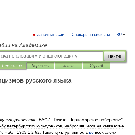
Запомнить сайт
Словарь на свой сайт
RU
едии на Академике
Найти!
Толкования
Переводы
Книги
Игры ⚽
ицизмов русского языка
культурничества
.
БАС
-
1
.
Газета
"
Черноморское
побережье
"
ьбу
петербургских
культурников
,
набросившихся
на
кавказские
>.
Набл
.
1903
1
2
52
.
Такие
культурники
есть
во
всех
слоях