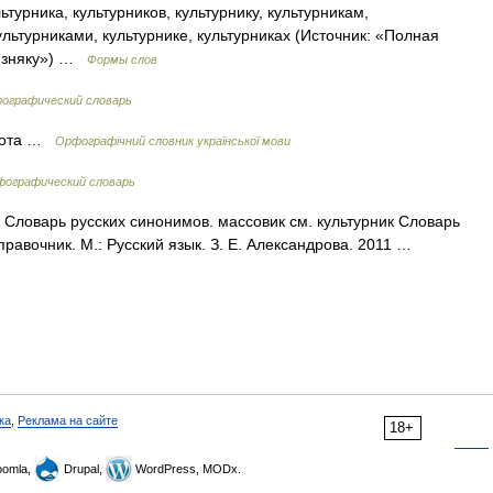
ьтурника, культурников, культурнику, культурникам,
культурниками, культурнике, культурниках (Источник: «Полная
лизняку») …
Формы слов
фографический словарь
стота …
Орфографічний словник української мови
ографический словарь
 Словарь русских синонимов. массовик см. культурник Словарь
правочник. М.: Русский язык. З. Е. Александрова. 2011 …
ка
,
Реклама на сайте
18+
omla,
Drupal,
WordPress, MODx.