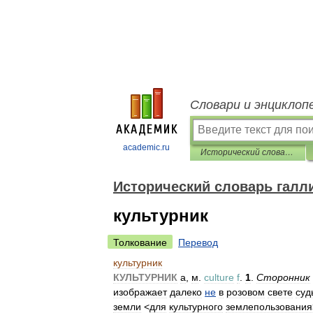
Словари и энциклоп
academic.ru
Исторический словарь галлицизмов русского языка
Исторический словарь галл
культурник
Толкование
Перевод
культурник
КУЛЬТУРНИК
а
,
м
.
culture
f
.
1
.
Сторонник
изображает
далеко
не
в
розовом
свете
суд
земли
<
для
культурного
землепользования