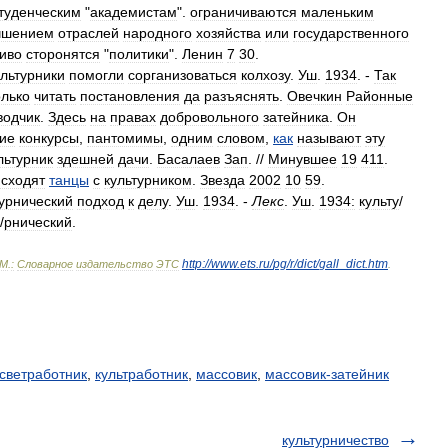
туденческим
"
академистам
".
ограничиваются
маленьким
чшением
отраслей
народного
хозяйства
или
государственного
иво
сторонятся
"
политики
".
Ленин
7
30
.
ультурники
помогли
сорганизоваться
колхозу
.
Уш
.
1934
. -
Так
олько
читать
постановления
да
разъяснять
.
Овечкин
Районные
водчик
.
Здесь
на
правах
добровольного
затейника
.
Он
кие
конкурсы
,
пантомимы
,
одним
словом
,
как
называют
эту
льтурник
здешней
дачи
.
Басалаев
Зап
. //
Минувшее
19
411
.
сходят
танцы
с
культурником
.
Звезда
2002
10
59
.
урнический
подход
к
делу
.
Уш
.
1934
. -
Лекс
.
Уш
.
1934:
культ
у
/
/
рнический
.
http:
//
www
.
ets
.
ru
/
pg
/
r
/
dict
/
gall
_
dict
.
htm
М
.
:
Словарное
издательство
ЭТС
.
светработник
,
культработник
,
массовик
,
массовик-затейник
культурничество