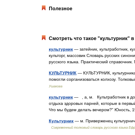
Полезное
Смотреть что такое "культурник" в
культурник
— затейник, культработник, ку
культорг, массовик Словарь русских синон
русского языка. Практический справочник.
КУЛЬТУРНИК
— КУЛЬТУРНИК, культурника, 
помогли сорганизоваться колхозу. Толков
Ушакова
культурник
— , а, м. Культработник в до
отдыха здоровых парней, которые в первый
Что мы будем делать вечером?” Юность, 
Культурник
— м. Приверженец культурнич
Современный толковый словарь русского языка Еф