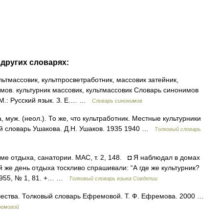
 других словарях:
льтмассовик, культпросветработник, массовик затейник,
имов. культурник массовик, культмассовик Словарь синонимов
 М.: Русский язык. З. Е.… …
Словарь синонимов
муж. (неол.). То же, что культработник. Местные культурники
ый словарь Ушакова. Д.Н. Ушаков. 1935 1940 …
Толковый словарь
ме отдыха, санатории. МАС, т. 2, 148. ◘ Я наблюдал в домах
 же день отдыха тоскливо спрашивали: “А где же культурник?
1955, № 1, 81. +… …
Толковый словарь языка Совдепии
ества. Толковый словарь Ефремовой. Т. Ф. Ефремова. 2000 …
ремовой