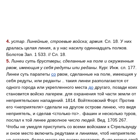
4.
устар
. Л
инейные, строевые войска; армия
. Сл. 18. У них
дралась целая линия, а у нас насилу одиннадцать полков.
Болотов Зап. 1 533. // Сл. 18.
5.
Л
инеи суть брустверы, сделанные на поле и окруженныя
рвом, имеющия у себя редуты или реданы
. Кург. Инж. сл. 177.
Линеи суть парапеты
со
рвом, сделанные на поле, имеющия у
себя редуты, или реданты .. такия линеи разполагаются от
одного города или укрепленного места
до
другаго, позади коих
становится войско лагерем. для охранения той части земли от
неприятельских нападений. 1814. Войтяховский Форт. Против
его <неприятеля> сделали на другом острове линею, что видя
неприятель, и сделав <столько-то>.. фашин и несколько туров,
послал к той линее доволное число людей. Вед. 1705 267.
Чтобы не умедля приступить со всеми войсками к Стрельзунду
и оное место включить редутами и линиями, чтоб неприятелю
не оставить более места где оному поставить было можно свой