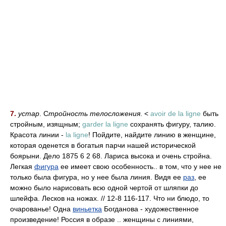
7.
устар
. С
тройность телосложения
. <
avoir de la ligne
быть
стройным, изящным;
garder la ligne
сохранять фигуру, талию.
Красота линии -
la ligne
! Пойдите, найдите линию в женщине,
которая оденется в богатыя парчи нашей исторической
боярыни. Дело 1875 6 2 68. Лариса высока и очень стройна.
Легкая
фигура
ее имеет свою особенность.. в том, что у нее не
только была фигура, но у нее была линия. Видя ее
раз
, ее
можно было нарисовать всю одной чертой от шляпки до
шлейфа. Лесков на ножах. // 12-8 116-117. Что ни блюдо, то
очарованье! Одна
виньетка
Богданова - художественное
произведение! Россия в образе .. женщины с линиями,