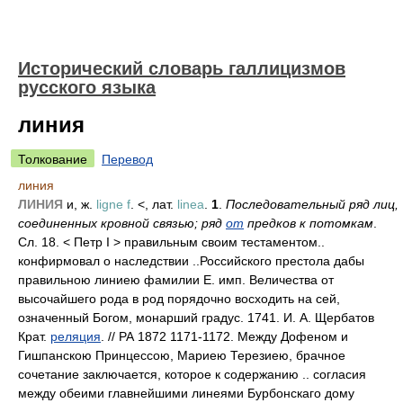
Исторический словарь галлицизмов
русского языка
линия
Толкование
Перевод
линия
ЛИНИЯ
и, ж.
ligne f
. <, лат.
linea
.
1
.
Последовательный ряд лиц,
соединенных кровной связью; ряд
от
предков к потомкам
.
Сл. 18. < Петр I > правильным своим тестаментом..
конфирмовал о наследствии ..Российского престола дабы
правильною линиею фамилии Е. имп. Величества от
высочайшего рода в род порядочно восходить на сей,
означенный Богом, монарший градус. 1741. И. А. Щербатов
Крат.
реляция
. // РА 1872 1171-1172. Между Дофеном и
Гишпанскою Принцессою, Мариею Терезиею, брачное
сочетание заключается, которое к содержанию .. согласия
между обеими главнейшими линеями Бурбонскаго дому