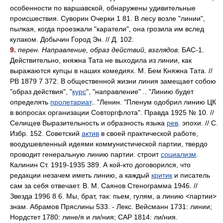
особенности по варшавской, обнаружены удивительные
происшествия. Суворин Очерки 1 81. В лесу возле "линии",
пылкая, когда проезжали "каратели", она грозила им вслед
кулаком. Добычин Город Эн. // Д. 102.
9.
перен. Направление, образ действий, взглядов
. БАС-1.
Действительно, княжна Тата не выходила из линии, как
выражаются купцы в наших комедиях. М. Бем Княжна Тата. //
РВ 1879 7 372. В общественной жизни линия замещает собою
"образ действия", "
курс
", "направление" .. "Линию будет
определять
пролетариат
.. "Ленин. "Пленум одобрил линию ЦК
в вопросах организации Совторгфлота". Правда 1925 № 10. //
Селищев Выразительность и образность языка
рев
. эпохи. // С.
Избр. 152. Советский
актив
в своей практической работе,
воодушевленный идеями коммунистической партии, твердо
проводит генеральную линию партии: строит
социализм
.
Калинин Ст. 1919-1935 389. А кой-кто договорился, что
редакции незачем иметь линию, а каждый
критик
и писатель
сам за себя отвечает. В. М. Саянов Стенограмма 1946. //
Звезда 1996 8 6. Мы, брат, так: пьем, гулям, а линию <партии>
знам. Абрамов Пряслины 533. - Лекс. Вейсманн 1731: линии;
Нордстет 1780: лин
е/
я и л
и/
ния; САР 1814: л
и/
ния.