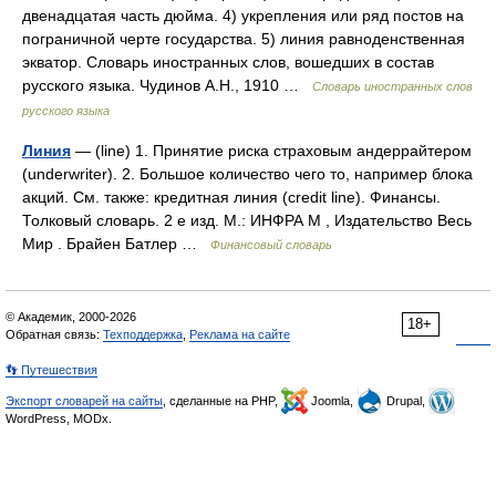
двенадцатая часть дюйма. 4) укрепления или ряд постов на
пограничной черте государства. 5) линия равноденственная
экватор. Словарь иностранных слов, вошедших в состав
русского языка. Чудинов А.Н., 1910 …
Словарь иностранных слов
русского языка
Линия
— (line) 1. Принятие риска страховым андеррайтером
(underwriter). 2. Большое количество чего то, например блока
акций. См. также: кредитная линия (credit line). Финансы.
Толковый словарь. 2 е изд. М.: ИНФРА М , Издательство Весь
Мир . Брайен Батлер …
Финансовый словарь
© Академик, 2000-2026
18+
Обратная связь:
Техподдержка
,
Реклама на сайте
👣 Путешествия
Экспорт словарей на сайты
, сделанные на PHP,
Joomla,
Drupal,
WordPress, MODx.