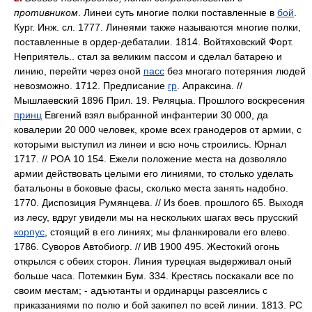
противником
. Линеи суть многие полки поставленные в
бой
.
Кург. Инж. сл. 1777. Линеями также называются многие полки,
поставленные в ордер-дебаталии. 1814. Войтяховский Форт.
Неприятель.. стал за великим пассом и сделал батарею и
линию, перейти через оной
пасс
без многаго потеряния людей
невозможно. 1712. Предписание
гр
. Апраксина. //
Мышлаевский 1896 Прил. 19. Реляцыа. Прошлого воскресения
принц
Евгений взял выбранной инфантерии 30 000, да
ковалерии 20 000 человек, кроме всех гранодеров от армии, с
которыми выступил из линеи и всю ночь строились. Юрнал
1717. // РОА 10 154. Ежели положение места на дозволяло
армии действовать целыми его линиями, то столько уделать
батальоны в боковые фасы, сколько места занять надобно.
1770. Диспозиция Румянцева. // Из боев. прошлого 65. Выходя
из лесу, вдруг увидели мы на нескольких шагах весь прусский
корпус
, стоящий в его линиях; мы фланкировали его влево.
1786. Суворов Автобиогр. // ИВ 1900 495. Жестокий огонь
открылся с обеих сторон. Линия турецкая выдерживал оный
больше часа. Потемкин Бум. 334. Крестясь поскакали все по
своим местам; - адъютанты и ординарцы разсеялись с
приказаниями по полю и бой закипел по всей линии. 1813. РС