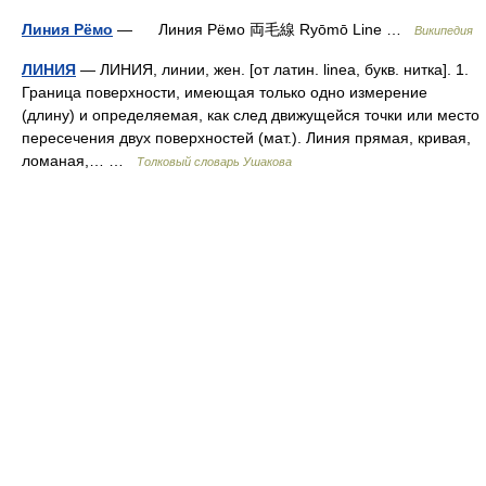
Линия Рёмо
— Линия Рёмо 両毛線 Ryōmō Line …
Википедия
ЛИНИЯ
— ЛИНИЯ, линии, жен. [от латин. linea, букв. нитка]. 1.
Граница поверхности, имеющая только одно измерение
(длину) и определяемая, как след движущейся точки или место
пересечения двух поверхностей (мат.). Линия прямая, кривая,
ломаная,… …
Толковый словарь Ушакова