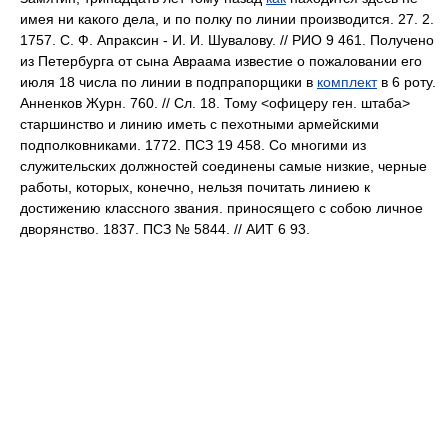
имея ни какого дела, и по полку по линии производится. 27. 2.
1757. С. Ф. Апраксин - И. И. Шувалову. // РИО 9 461. Получено
из Петербурга от сына Авраама известие о пожаловании его
июля 18 числа по линии в подпрапорщики в
комплект
в 6 роту.
Анненков Журн. 760. // Сл. 18. Тому <офицеру ген. штаба>
старшинство и линию иметь с пехотными армейскими
подполковниками. 1772. ПСЗ 19 458. Со многими из
служительских должностей соединены самые низкие, черные
работы, которых, конечно, нельзя почитать линиею к
достижению классного звания. приносящего с собою личное
дворянство. 1837. ПСЗ № 5844. // АИТ 6 93.