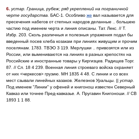
6.
устар. Граница, рубеж; ряд укреплений на пограничной
черте государства
. БАС-1. Особливо
же
вал называется для
пресечения набегов от степных народов деланные .. большею
частию под именем черта и линия описаны. Тат. Лекс. // Т.
Избр. 203. Сколь различныя и полезныя упражения подал бы
введенный посев хлеба козакам при линиях живущим и прочим
поселянам. 1783. ТВЭО 3 119. Мерлушки .. привозятся или из
России, или вымениваются на линиях в разных крепостях на
Российские и иностранные товары у Киргизцев. Радищев Торг.
87. // Сл. 18 4 239. Военная линия строеваго войска охраняет
от них <черкесов> грузию. МН 1835 4 48. С линии и со всех
мест сзывали линейных казаков. Железнов Уральцы. ||
устар
.
Под именем "Линии" у офеней и книгонош известен Северный
Кавказ или точнее Пред-кавказье. А. Пругавин Книгоноши. // СВ
1893 1 1 88.