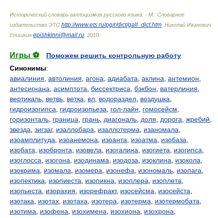
Исторический словарь галлицизмов русского языка. - М.: Словарное
http://www.ets.ru/pg/r/dict/gall_dict.htm
издательство ЭТС
.
Николай Иванович
epishkinni@mail.ru
Епишкин
.
2010
.
Игры ⚽
Поможем решить контрольную работу
Синонимы
:
авиалиния
,
автолиния
,
агона
,
адиабата
,
аклина
,
антемион
,
антесигнана
,
асимптота
,
биссектриса
,
бэкбон
,
ватерлиния
,
вертикаль
,
ветвь
,
ветка
,
вл
,
водораздел
,
воздушка
,
гидроизогипса
,
гидроизопьеза
,
гол-лайн
,
гомосейсм
,
горизонталь
,
граница
,
грань
,
диагональ
,
доля
,
дорога
,
жребий
,
звезда
,
зигзаг
,
изаллобара
,
изаллотерма
,
изаномала
,
изоамплитуда
,
изоанемона
,
изоанта
,
изоатма
,
изобаза
,
изобата
,
изобронта
,
изовела
,
изогалина
,
изогиета
,
изогипса
,
изоглосса
,
изогона
,
изодинама
,
изодоза
,
изоклина
,
изокола
,
изокрима
,
изомала
,
изомера
,
изонефа
,
изономаль
,
изопага
,
изопектика
,
изопиеста
,
изопикна
,
изоплера
,
изоплета
,
изопьеста
,
изорахия
,
изорефракт
,
изосейсма
,
изосейста
,
изотака
,
изотах
,
изотаха
,
изотера
,
изотерма
,
изотермобата
,
изотима
,
изофена
,
изохимена
,
изохиона
,
изохрона
,