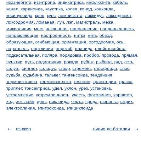
изоэнергета
,
изэнтропа
,
индикатриса
,
инфлюэнта
,
кабель
,
канал
,
кардиоида
,
каустика
,
колея
,
конод
,
конхоида
,
косинусоида
,
крен
,
курс
,
лемниската
,
ликвидус
,
локсодрома
,
локсодромия
,
ломаная
,
луч
,
лэп
,
магистраль
,
межа
,
микролиния
,
мост
,
наклонная
,
направление
,
направленность
,
направляющая
,
настроенность
,
нитка
,
нить
,
обвод
,
образующая
,
огибающая
,
ориентация
,
ортодромия
,
ось
,
параллель
,
партлиния
,
перегиб
,
планида
,
плейстосейста
,
подкасательная
,
поляра
,
порядовка
,
пробор
,
провода
,
прямая
,
пунктир
,
путь
,
радиолиния
,
рокада
,
рубеж
,
рыбина
,
ряд
,
сеть
,
силуэт
,
синглет
,
солидус
,
створ
,
стрежень
,
строфоида
,
стык
,
судьба
,
судьбина
,
тальвег
,
тангенсоида
,
тенденция
,
термоизогипса
,
термоизоплета
,
течение
,
траектория
,
трасса
,
триплет
,
трисектриса
,
удел
,
уклон
,
урез
,
установка
,
устремление
,
устремленность
,
участь
,
фотолиния
,
характер
,
ход
,
хот-лайн
,
цепь
,
циклоида
,
черта
,
чреда
,
шеренга
,
штрих
,
электролиния
,
эпитрохоида
,
эпициклоида
лэнжер
линия де баталии