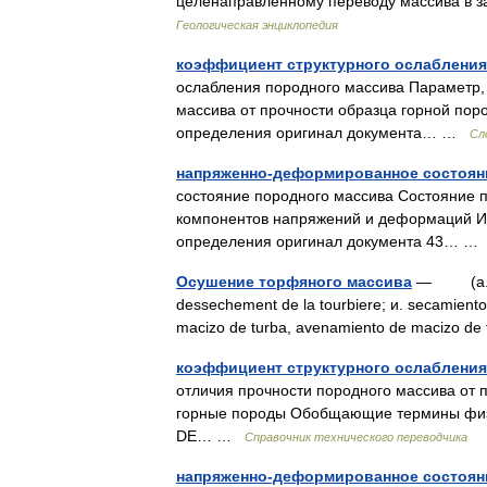
целенаправленному переводу массива в з
Геологическая энциклопедия
коэффициент структурного ослабления
ослабления породного массива Параметр,
массива от прочности образца горной пор
определения оригинал документа… …
Сл
напряженно-деформированное состоян
состояние породного массива Состояние п
компонентов напряжений и деформаций Ис
определения оригинал документа 43… 
Осушение торфяного массива
— (a. dra
dessechement de la tourbiere; и. secamiento
macizo de turba, avenamiento de macizo d
коэффициент структурного ослабления
отличия прочности породного массива от 
горные породы Обобщающие термины физиче
DE… …
Справочник технического переводчика
напряженно-деформированное состоян