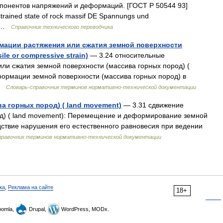
мпонентов напряжений и деформаций. [ГОСТ Р 50544 93]
rained state of rock massif DE Spannungs und
… …
Справочник технического переводчика
ации растяжения или сжатия земной поверхности
ile or compressive strain)
— 3.24 относительные
и сжатия земной поверхности (массива горных пород) (
 Деформации земной поверхности (массива горных пород) в
 …
Словарь-справочник терминов нормативно-технической документации
а горных пород) ( land movement)
— 3.31 сдвижение
од) ( land movement): Перемещение и деформирование земной
дствие нарушения его естественного равновесия при ведении
правочник терминов нормативно-технической документации
ка
,
Реклама на сайте
18+
omla,
Drupal,
WordPress, MODx.