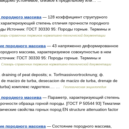
аведомо устойчивое, близкое к предельному или… …
 породного массива
— 128 коэффициент структурного
 характеризующий степень отличия прочности породного
оды Источник: ГОСТ 30330 95: Породы горные. Термины и
оварь-справочник терминов нормативно-технической документации
ие породного массива
— 43 напряженно деформированное
ородного массива, характеризуемое совокупностью в нем
точник: ГОСТ 30330 95: Породы горные. Термины и
…
Словарь-справочник терминов нормативно-технической документации
ining of peat deposits; н. Torfmassivvortrocknung; ф.
 de macizo de turba, desecacion de macizo de turba, drenaje de
e turba) комплекс гидротехн.… …
Геологическая энциклопедия
 породного массива
— Параметр, характеризующий степень
прочности образца горной породы. [ГОСТ Р 50544 93] Тематики
ские свойства горных пород EN structure attenuation factor
ие породного массива
— Состояние породного массива,