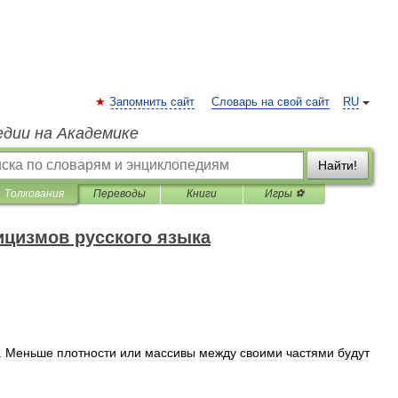
Запомнить сайт
Словарь на свой сайт
RU
едии на Академике
Найти!
Толкования
Переводы
Книги
Игры ⚽
ицизмов русского языка
.
Меньше
плотности
или
массивы
между
своими
частями
будут