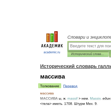
Словари и энциклоп
academic.ru
Исторический словарь галлицизмов русского языка
Исторический словарь галл
массива
Толкование
Перевод
массива
МАССИВА
ы
,
ж
.
massif
>
нем
.
Massiv
.
един
<
тела
>
иметь
.
1708
.
Штурм
Мех
.
9
.