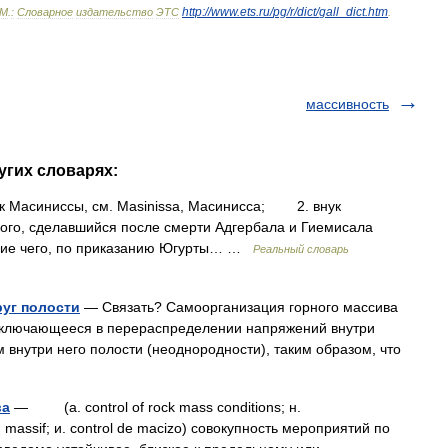
http:
//
www
.
ets
.
ru
/
pg
/
r
/
dict
/
gall
_
dict
.
htm
М
.
:
Словарное
издательство
ЭТС
.
массивность
угих словарях:
асиниссы, см. Masinissa, Масинисса; 2. внук
ого, сделавшийся после смерти Адгербала и Гиемисала
твие чего, по приказанию Югурты… …
Реальный словарь
руг полости
— Связать? Самоорганизация горного массива
заключающееся в перераспределении напряжений внутри
 внутри него полости (неоднородности), таким образом, что
ва
— (a. control of rock mass conditions; н.
u massif; и. control de macizo) совокупность мероприятий по