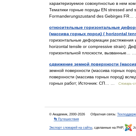
характеризуемое совокупностью в нем ко
Тематики горные породы EN stressed and st
Formanderungszustand des Gebirges FR
относительные горизонтальные деформ
(массива горных пород) ( horizontal tens
горизонтальные деформации растяжения ил
horizontal tensile or compressive strain):
горизонтальной плоскости, вызванные…
сдвижение земной поверхности (массив
земной поверхности (массива горных пор
поверхности (массива горных пород) всле
горных работ; Источник: СП… …
Словарь-с
© Академик, 2000-2026
Обратная связь:
Техподдерж
👣 Путешествия
Экспорт словарей на сайты
, сделанные на PHP,
Jo