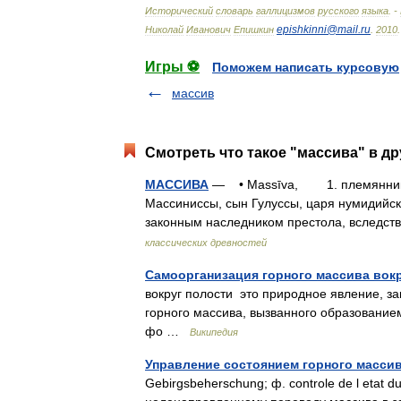
Исторический
словарь
галлицизмов
русского
языка
. -
epishkinni
@
mail
.
ru
Николай
Иванович
Епишкин
.
2010
.
Игры ⚽
Поможем написать курсовую
массив
Смотреть что такое "массива" в др
МАССИВА
— • Massīva, 1. племянник М
Массиниссы, сын Гулуссы, царя нумидийск
законным наследником престола, вследс
классических древностей
Самоорганизация горного массива вок
вокруг полости это природное явление, 
горного массива, вызванного образованием
фо …
Википедия
Управление состоянием горного масси
Gebirgsbeherschung; ф. controle de l etat d