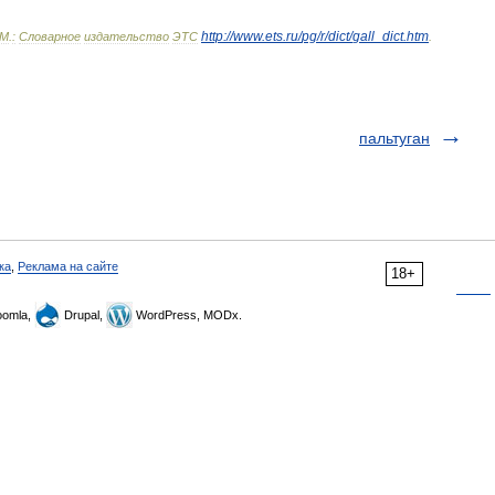
http:
//
www
.
ets
.
ru
/
pg
/
r
/
dict
/
gall
_
dict
.
htm
М
.
:
Словарное
издательство
ЭТС
.
пальтуган
ка
,
Реклама на сайте
18+
omla,
Drupal,
WordPress, MODx.