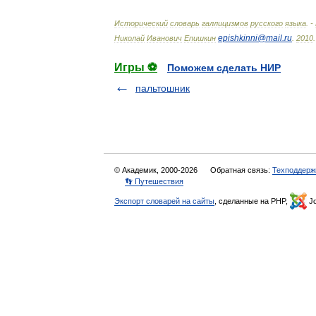
Исторический
словарь
галлицизмов
русского
языка
. -
epishkinni
@
mail
.
ru
Николай
Иванович
Епишкин
.
2010
.
Игры ⚽
Поможем сделать НИР
пальтошник
© Академик, 2000-2026
Обратная связь:
Техподдерж
👣 Путешествия
Экспорт словарей на сайты
, сделанные на PHP,
Jo