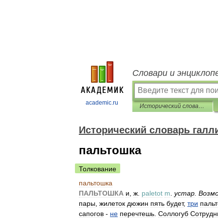
Словари и энциклоп
academic.ru
Исторический словарь галлицизмов русского языка
Исторический словарь галл
пальтошка
Толкование
пальтошка
ПАЛЬТОШКА
и
,
ж
.
paletot
m
.
устар
.
Возм
пары
,
жилеток
дюжин
пять
будет
,
три
пальт
сапогов
-
не
перечтешь
.
Соллогуб
Сотрудн