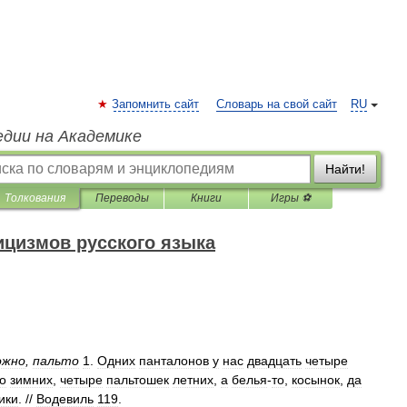
Запомнить сайт
Словарь на свой сайт
RU
едии на Академике
Найти!
Толкования
Переводы
Книги
Игры ⚽
ицизмов русского языка
ожно
,
пальто
1
.
Одних
панталонов
у
нас
двадцать
четыре
о
зимних
,
четыре
пальтошек
летних
,
а
белья
-
то
,
косынок
,
да
ики
. //
Водевиль
119
.