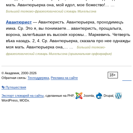
мать. Авантюрьерка она, мой идол, мое божество!… …
Большой толково-фразеологический словарь Михельсона
Авантюрист
— Авантюристъ. Авантюрьерка, проходимецъ
имка. Ср. Это я, вы понимаете... авантюристъ, прощалыга,
ворона, залетѣвшая въ высокія хоромы... Маркевичъ. Четверть
вѣка назадъ. 2, 4. Ср. Авантюрьерка, сказала про нее однажды
моя мать. Авантюрьерка она,… …
Большой толково-
фразеологический словарь Михельсона (оригинальная орфография)
© Академик, 2000-2026
18+
Обратная связь:
Техподдержка
,
Реклама на сайте
👣 Путешествия
Экспорт словарей на сайты
, сделанные на PHP,
Joomla,
Drupal,
WordPress, MODx.