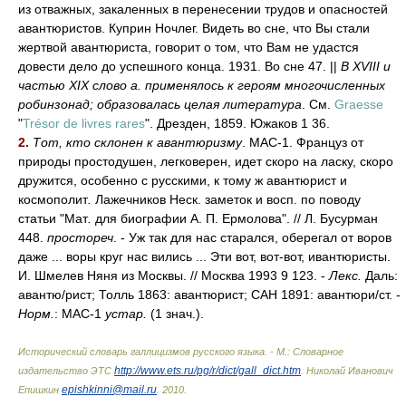
из отважных, закаленных в перенесении трудов и опасностей
авантюристов. Куприн Ночлег. Видеть во сне, что Вы стали
жертвой авантюриста, говорит о том, что Вам не удастся
довести дело до успешного конца. 1931. Во сне 47. ||
В XVIII и
частью XIX слово а. применялось к героям многочисленных
робинзонад; образовалась целая литература
. См.
Graesse
"
Trésor de livres rares
". Дрезден, 1859. Южаков 1 36.
2.
Тот, кто склонен к авантюризму
. МАС-1. Француз от
природы простодушен, легковерен, идет скоро на ласку, скоро
дружится, особенно с русскими, к тому ж авантюрист и
космополит
.
Лажечников Неск. заметок и восп. по поводу
статьи "Мат
.
для биографии А. П. Ермолова". // Л. Бусурман
448.
простореч
. - Уж так для нас старался, оберегал от воров
даже ... воры круг нас вились ... Эти вот, вот-вот, ивантюристы.
И. Шмелев Няня из Москвы. // Москва 1993 9 123. -
Лекс.
Даль:
авант
ю/
рист; Толль 1863: авантюрист; САН 1891: авантюр
и/
ст. -
Норм.
: МАС-1
устар.
(1 знач.).
Исторический словарь галлицизмов русского языка. - М.: Словарное
http://www.ets.ru/pg/r/dict/gall_dict.htm
издательство ЭТС
.
Николай Иванович
epishkinni@mail.ru
Епишкин
.
2010
.