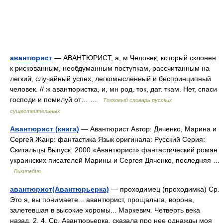
авантюрист
— АВАНТЮРИСТ, а, м Человек, который склонен
к рискованным, необдуманным поступкам, рассчитанным на
легкий, случайный успех; легкомысленный и беспринципный
человек. // ж авантюристка, и, мн род. ток, дат. ткам. Нет, спаси
господи и помилуй от… …
Толковый словарь русских
существительных
Авантюрист (книга)
— Авантюрист Автор: Дяченко, Марина и
Сергей Жанр: фантастика Язык оригинала: Русский Серия:
Скитальцы Выпуск: 2000 «Авантюрист» фантастический роман
украинских писателей Марины и Сергея Дяченко, последняя …
Википедия
авантюрист(Авантюрьерка)
— проходимец (проходимка) Ср.
Это я, вы понимаете... авантюрист, прощалыга, ворона,
залетевшая в высокие хоромы... Маркевич. Четверть века
назад. 2, 4. Ср. Авантюрьерка, сказала про нее однажды моя