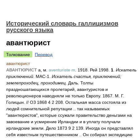
Исторический словарь галлицизмов
русского языка
авантюрист
Толкование
Перевод
авантюрист
АВАНТЮРИСТ
а, м.
aventuriste m
. 1918. Рей 1998.
1
.
Искатель
приключений
. МАС-1.
Искатель счастья, приключений;
землепроходец, проходимец
. Даль. Толпы
праздношатающихся пролетарий, авантуристов и
революционеров наводняли не только Европу. 1867. М. Г.
Голицын. // ОЗ 1868 4 2 208. Остальная масса состояла из
людей сомнительной репутации .. так называемых
"авантюристов", которые ссужали правительство деньгами на
завоевание и усмирение Ирландии и в уплату получали
ирландские земли. Дело 1873 9 2 139. Иногда он представлял
себя известным путешественником .. Он собирал экспедицию