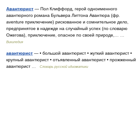
Авантюрист
— Пол Клиффорд, герой одноименного
авантюрного романа Бульвера Литтона Авантюра (фр.
aventure приключение) рискованное и сомнительное дело,
предпринятое в надежде на случайный успех (по словарю
Ожегова), приключение, опасное по своей природе,… …
Википедия
авантюрист
— • большой авантюрист • жуткий авантюрист •
крупный авантюрист • отъявленный авантюрист • прожженный
авантюрист …
Словарь русской идиоматики