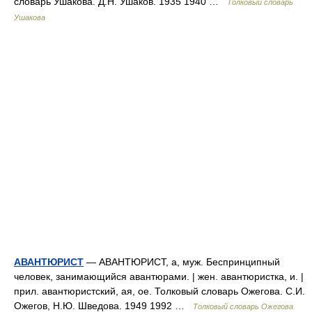
словарь Ушакова. Д.Н. Ушаков. 1935 1940 …
Толковый словарь
Ушакова
АВАНТЮРИСТ
— АВАНТЮРИСТ, а, муж. Беспринципный
человек, занимающийся авантюрами. | жен. авантюристка, и. |
прил. авантюристский, ая, ое. Толковый словарь Ожегова. С.И.
Ожегов, Н.Ю. Шведова. 1949 1992 …
Толковый словарь Ожегова