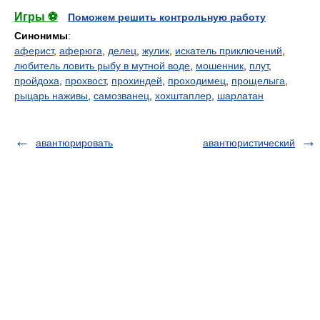
Игры ⚽
Поможем решить контрольную работу
Синонимы
:
аферист
,
аферюга
,
делец
,
жулик
,
искатель приключений
,
любитель ловить рыбу в мутной воде
,
мошенник
,
плут
,
пройдоха
,
прохвост
,
прохиндей
,
проходимец
,
прощелыга
,
рыцарь наживы
,
самозванец
,
хохштаплер
,
шарлатан
авантюрировать
авантюристический