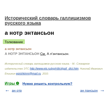
Исторический словарь галлицизмов
русского языка
а нотр энтансьон
Толкование
а нотр энтансьон
А НОТР ЭНТАНСЬОН
См.
А л'энтансьон.
Исторический словарь галлицизмов русского языка. - М.: Словарное
http://www.ets.ru/pg/r/dict/gall_dict.htm
издательство ЭТС
.
Николай Иванович
epishkinni@mail.ru
Епишкин
.
2010
.
Игры ⚽
Нужно решить контрольную?
ан отр
ан пансьон