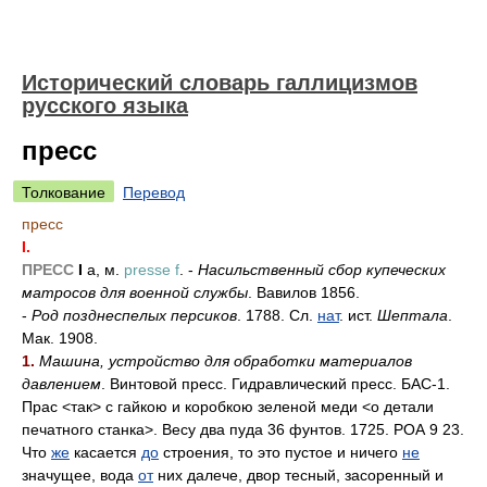
Исторический словарь галлицизмов
русского языка
пресс
Толкование
Перевод
пресс
I.
ПРЕСС
I
а, м.
presse f
. -
Насильственный сбор купеческих
матросов для военной службы
. Вавилов 1856.
-
Род позднеспелых персиков
. 1788. Сл.
нат
. ист.
Шептала
.
Мак. 1908.
1.
Машина, устройство для обработки материалов
давлением
. Винтовой пресс. Гидравлический пресс. БАС-1.
Прас <так> с гайкою и коробкою зеленой меди <о детали
печатного станка>. Весу два пуда 36 фунтов. 1725. РОА 9 23.
Что
же
касается
до
строения, то это пустое и ничего
не
значущее, вода
от
них далече, двор тесный, засоренный и