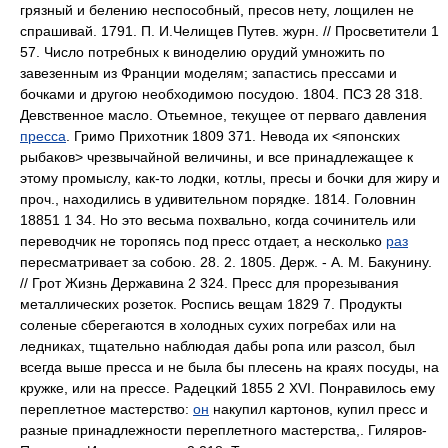
грязный и белению неспособный, пресов нету, лощилен не
спрашивай. 1791. П. И.Челищев Путев. журн. // Просветители 1
57. Число потребных к виноделию орудий умножить по
завезенным из Франции моделям; запастись прессами и
бочками и другою необходимою посудою. 1804. ПСЗ 28 318.
Девственное масло. Отьемное, текущее от перваго давления
пресса
. Гримо Прихотник 1809 371. Невода их <японских
рыбаков> чрезвычайной величины, и все принадлежащее к
этому промыслу, как-то лодки, котлы, пресы и бочки для жиру и
проч., находились в удивительном порядке. 1814. Головнин
18851 1 34. Но это весьма похвально, когда сочинитель или
переводчик не торопясь под пресс отдает, а несколько
раз
пересматривает за собою. 28. 2. 1805. Держ. - А. М. Бакунину.
// Грот Жизнь Державина 2 324. Пресс для прорезывания
металлических розеток. Роспись вещам 1829 7. Продукты
соленые сберегаются в холодных сухих погребах или на
ледниках, тщательно наблюдая дабы ропа или разсол, был
всегда выше пресса и не была бы плесень на краях посуды, на
кружке, или на прессе. Радецкий 1855 2 XVI. Понравилось ему
переплетное мастерство:
он
накупил картонов, купил пресс и
разные принадлежности переплетного мастерства,. Гиляров-