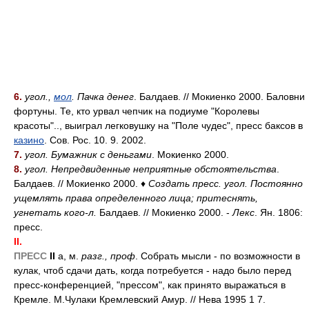
6.
угол.,
мол
. Пачка денег
. Балдаев. // Мокиенко 2000. Баловни
фортуны. Те, кто урвал чепчик на подиуме "Королевы
красоты".., выиграл легковушку на "Поле чудес", пресс баксов в
казино
. Сов. Рос. 10. 9. 2002.
7.
угол. Бумажник с деньгами
. Мокиенко 2000.
8.
угол. Непредвиденные неприятные обстоятельства
.
Балдаев. // Мокиенко 2000. ♦
Создать пресс. угол. Постоянно
ущемлять права определенного лица; притеснять,
угнетать кого-л.
Балдаев. // Мокиенко 2000. -
Лекс
. Ян. 1806:
пресс.
II.
ПРЕСС
II
а, м.
разг., проф
. Собрать мысли - по возможности в
кулак, чтоб сдачи дать, когда потребуется - надо было перед
пресс-конференцией, "прессом", как принято выражаться в
Кремле. М.Чулаки Кремлевский Амур. // Нева 1995 1 7.