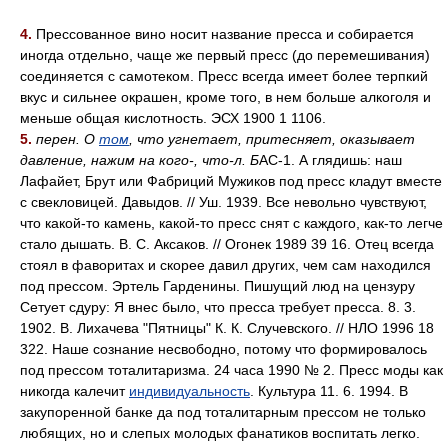
4.
Прессованное вино носит название пресса и собирается
иногда отдельно, чаще же первый пресс (до перемешивания)
соединяется с самотеком. Пресс всегда имеет более терпкий
вкус и сильнее окрашен, кроме того, в нем больше алкоголя и
меньше общая кислотность. ЭСХ 1900 1 1106.
5.
перен. О
том
, что угнетает, притесняет, оказывает
давление, нажим на кого-, что-л. Б
АС-1. А глядишь: наш
Лафайет, Брут или Фабриций Мужиков под пресс кладут вместе
с свекловицей. Давыдов. // Уш. 1939. Все невольно чувствуют,
что какой-то камень, какой-то пресс снят с каждого, как-то легче
стало дышать. В. С. Аксаков. // Огонек 1989 39 16. Отец всегда
стоял в фаворитах и скорее давил других, чем сам находился
под прессом. Эртель Гарденины. Пишущий люд на цензуру
Сетует сдуру: Я внес было, что пресса требует пресса. 8. 3.
1902. В. Лихачева "Пятницы" К. К. Случевского. // НЛО 1996 18
322. Наше сознание несвободно, потому что формировалось
под прессом тоталитаризма. 24 часа 1990 № 2. Пресс моды как
никогда калечит
индивидуальность
. Культура 11. 6. 1994. В
закупоренной банке да под тоталитарным прессом не только
любящих, но и слепых молодых фанатиков воспитать легко.