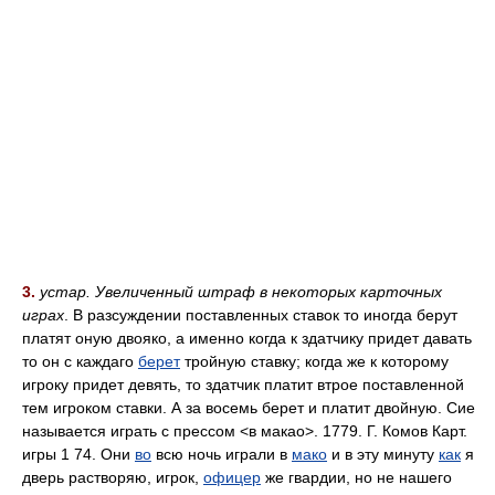
3.
устар. Увеличенный штраф в некоторых карточных
играх
. В разсуждении поставленных ставок то иногда берут
платят оную двояко, а именно когда к здатчику придет давать
то он с каждаго
берет
тройную ставку; когда же к которому
игроку придет девять, то здатчик платит втрое поставленной
тем игроком ставки. А за восемь берет и платит двойную. Сие
называется играть с прессом <в макао>. 1779. Г. Комов Карт.
игры 1 74. Они
во
всю ночь играли в
мако
и в эту минуту
как
я
дверь растворяю, игрок,
офицер
же гвардии, но не нашего