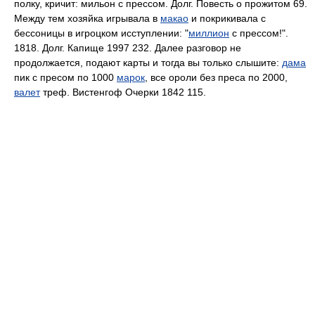
полку, кричит: мильон с прессом. Долг. Повесть о прожитом 69.
Между тем хозяйка игрывала в
макао
и покрикивала с
бессоницы в игроцком исступлении: "
миллион
с прессом!".
1818. Долг. Капище 1997 232. Далее разговор не
продолжается, подают карты и тогда вы только слышите:
дама
пик с пресом по 1000
марок
, все ороли без преса по 2000,
валет
треф. Вистенгоф Очерки 1842 115.