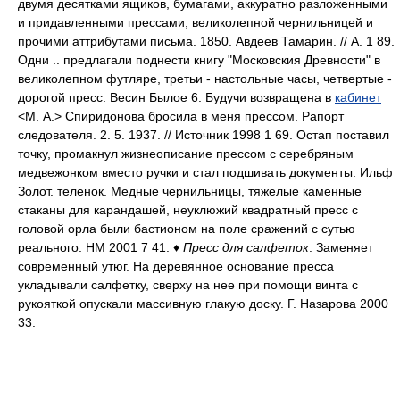
двумя десятками ящиков, бумагами, аккуратно разложенными
и придавленными прессами, великолепной чернильницей и
прочими аттрибутами письма. 1850. Авдеев Тамарин. // А. 1 89.
Одни .. предлагали поднести книгу "Московския Древности" в
великолепном футляре, третьи - настольные часы, четвертые -
дорогой пресс. Весин Былое 6. Будучи возвращена в
кабинет
<М. А.> Спиридонова бросила в меня прессом. Рапорт
следователя. 2. 5. 1937. // Источник 1998 1 69. Остап поставил
точку, промакнул жизнеописание прессом с серебряным
медвежонком вместо ручки и стал подшивать документы. Ильф
Золот. теленок. Медные чернильницы, тяжелые каменные
стаканы для карандашей, неуклюжий квадратный пресс с
головой орла были бастионом на поле сражений с сутью
реального. НМ 2001 7 41. ♦
Пресс для салфеток
. Заменяет
современный утюг. На деревянное основание пресса
укладывали салфетку, сверху на нее при помощи винта с
рукояткой опускали массивную глакую доску. Г. Назарова 2000
33.