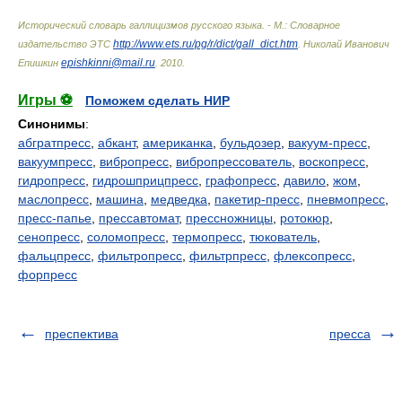
Исторический словарь галлицизмов русского языка. - М.: Словарное
http://www.ets.ru/pg/r/dict/gall_dict.htm
издательство ЭТС
.
Николай Иванович
epishkinni@mail.ru
Епишкин
.
2010
.
Игры ⚽
Поможем сделать НИР
Синонимы
:
абгратпресс
,
абкант
,
американка
,
бульдозер
,
вакуум-пресс
,
вакуумпресс
,
вибропресс
,
вибропрессователь
,
воскопресс
,
гидропресс
,
гидрошприцпресс
,
графопресс
,
давило
,
жом
,
маслопресс
,
машина
,
медведка
,
пакетир-пресс
,
пневмопресс
,
пресс-папье
,
прессавтомат
,
прессножницы
,
ротокюр
,
сенопресс
,
соломопресс
,
термопресс
,
тюкователь
,
фальцпресс
,
фильтропресс
,
фильтрпресс
,
флексопресс
,
форпресс
преспектива
пресса