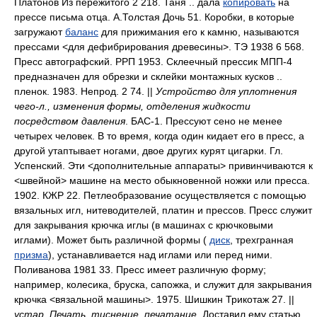
Платонов Из пережитого 2 218. Таня .. дала
копировать
на
прессе письма отца. А.Толстая Дочь 51. Коробки, в которые
загружают
баланс
для прижимания его к камню, называются
прессами <для дефибрирования древесины>. ТЭ 1938 6 568.
Пресс автографский. РРП 1953. Склеечный прессик МПП-4
предназначен для обрезки и склейки монтажных кусков ..
пленок. 1983. Непрод. 2 74. ||
Устройство для уплотнения
чего-л., изменения формы, отделения жидкости
посредством давления
. БАС-1. Прессуют сено не менее
четырех человек. В то время, когда один кидает его в пресс, а
другой утаптывает ногами, двое других курят цигарки. Гл.
Успенский. Эти <дополнительные аппараты> привинчиваются к
<швейной> машине на место обыкновенной ножки или пресса.
1902. КЖР 22. Петлеобразование осуществляется с помощью
вязальных игл, нитеводителей, платин и прессов. Пресс служит
для закрывания крючка иглы (в машинах с крючковыми
иглами). Может быть различной формы (
диск
, трехгранная
призма
), устанавливается над иглами или перед ними.
Поливанова 1981 33. Пресс имеет различную форму;
например, колесика, бруска, сапожка, и служит для закрывания
крючка <вязальной машины>. 1975. Шишкин Трикотаж 27. ||
устар. Печать, тиснение, печатание
. Доставил ему статью,