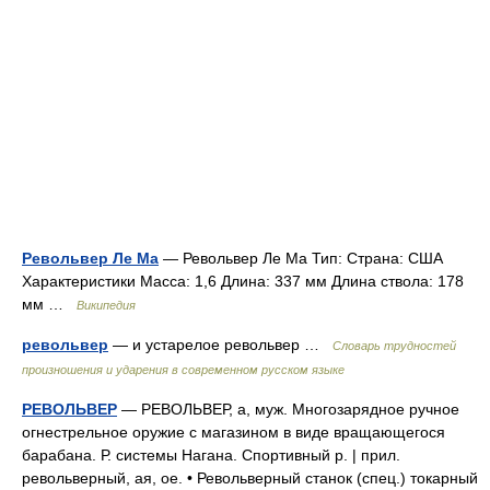
Револьвер Ле Mа
— Револьвер Ле Ма Тип: Страна: США
Характеристики Масса: 1,6 Длина: 337 мм Длина ствола: 178
мм …
Википедия
револьвер
— и устарелое револьвер …
Словарь трудностей
произношения и ударения в современном русском языке
РЕВОЛЬВЕР
— РЕВОЛЬВЕР, а, муж. Многозарядное ручное
огнестрельное оружие с магазином в виде вращающегося
барабана. Р. системы Нагана. Спортивный р. | прил.
револьверный, ая, ое. • Револьверный станок (спец.) токарный