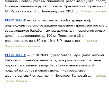
машина Словарь русских синонимов. револьвер пушка (прост.)
Словарь синонимов русского языка. Практический справочник.
М.: Русский язык. З. Е. Александрова. 2011 …
Словарь синонимов
РЕВОЛЬВЕР
— (англ. revolver от revolve вращаться),
индивидуальное многозарядное нарезное стрелковое оружие с
вращающимся барабанным магазином для поражения живых
целей на расстояниях до 100 м. Появился в 16 в.,
распространился с 30 х гг. 19 в. В России с кон …
Большой
Энциклопедический словарь
РЕВОЛЬВЕР
— РЕВОЛЬВЕР, револьвера, муж. (англ. revolver).
Небольшого калибра многозарядное ручное огнестрельное
оружие с магазином в виде барабана и автоматической
подачей патронов в канал ствола. «Как револьвер
шестиствольный он заряжен.» Некрасов. Толковый …
Толковый
словарь Ушакова