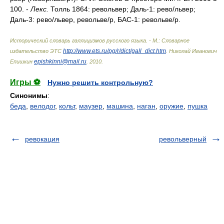
100. -
Лекс.
Толль 1864: револьвер; Даль-1: рев
о/
львер;
Даль-3: рев
о/
львер, револьв
е/
р, БАС-1: револьв
е/
р.
Исторический словарь галлицизмов русского языка. - М.: Словарное
http://www.ets.ru/pg/r/dict/gall_dict.htm
издательство ЭТС
.
Николай Иванович
epishkinni@mail.ru
Епишкин
.
2010
.
Игры ⚽
Нужно решить контрольную?
Синонимы
:
беда
,
велодог
,
кольт
,
маузер
,
машина
,
наган
,
оружие
,
пушка
ревокация
револьверный