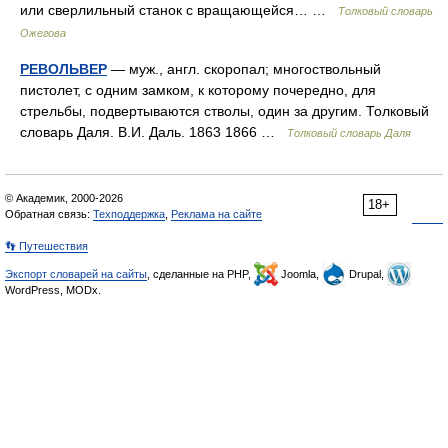
или сверлильный станок с вращающейся… …
Толковый словарь
Ожегова
РЕВОЛЬВЕР
— муж., англ. скоропал; многоствольный
пистолет, с одним замком, к которому почередно, для
стрельбы, подвертываются стволы, один за другим. Толковый
словарь Даля. В.И. Даль. 1863 1866 …
Толковый словарь Даля
© Академик, 2000-2026
18+
Обратная связь:
Техподдержка
,
Реклама на сайте
👣 Путешествия
Экспорт словарей на сайты
, сделанные на PHP,
Joomla,
Drupal,
WordPress, MODx.