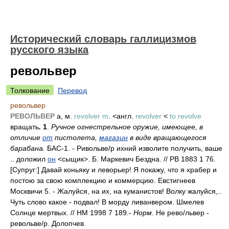
Исторический словарь галлицизмов
русского языка
револьвер
Толкование
Перевод
револьвер
РЕВОЛЬВЕР
а, м.
revolver m
. <англ.
revolver
<
to revolve
вращать
.
1
.
Ручное огнестрельное оружие, имеющее, в
отличие
от
пистолета,
магазин
в виде вращающегося
барабана.
БАС-1. - Ривольв
е/
р ихний изволите получить, ваше
.. доложил
он
<сыщик>. Б. Маркевич Бездна. // РВ 1883 1 76.
[Супруг:] Давай коньяку и леворьер! Я покажу, что я храбер и
постою за свою комплекцию и коммерцию. Евстигнеев
Москвичи 5. - Жалуйся, на их, на куманистов! Волку жалуйся,..
Чуть слово какое - подвал! В морду ливанвером. Шмелев
Солнце мертвых. // НМ 1998 7 189.-
Норм.
Не рев
о/
львер -
револьв
е/
р. Долопчев.