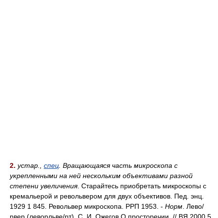
2.
устар.,
спец
. Вращающаяся часть микроскопа с
укрепленными на ней нескольким объективами разной
степени увеличения
. Старайтесь приобретать микроскопы с
кремальерой и револьвером для двух объективов. Пед. энц.
1929 1 845. Револьвер микроскопа. РРП 1953. -
Норм
. Лев
о/
рвер (леворльв
е/
рт). С. И. Ожегов О просторечии. // ВЯ 2000 5