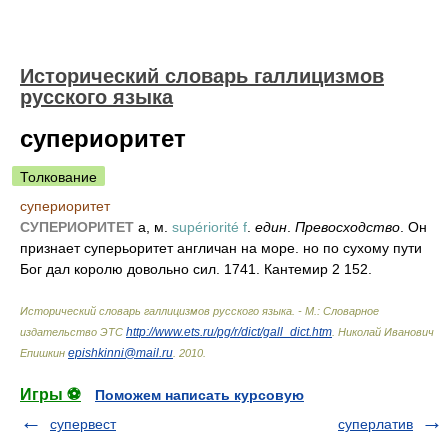
Исторический словарь галлицизмов
русского языка
супериоритет
Толкование
супериоритет
СУПЕРИОРИТЕТ
а, м.
supériorité f
.
един
.
Превосходство
. Он
признает суперьоритет англичан на море. но по сухому пути
Бог дал королю довольно сил. 1741. Кантемир 2 152.
Исторический словарь галлицизмов русского языка. - М.: Словарное
http://www.ets.ru/pg/r/dict/gall_dict.htm
издательство ЭТС
.
Николай Иванович
epishkinni@mail.ru
Епишкин
.
2010
.
Игры ⚽
Поможем написать курсовую
супервест
суперлатив