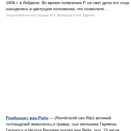
1606 г. в Лейдене. Во время появления Р. на свет дела его отца
находились в цветущем положении, что позволило …
Энциклопедический словарь Ф.А. Брокгауза и И.А. Ефрона
Рембрандт ван-Рейн
— (Rembrandt van Rijn) великий
голландский живописец и гравер, сын мельника Гармена
Герритса и Нелтье Виллемсдохтер ван Рейн, род. 15 июля