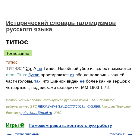
Исторический словарь галлицизмов
русского языка
титюс
Толкование
титюс
ТИТЮС
*
Ср.
А
ля
Титюс. Новейший убор из волос называется
demi-Titus
:
букли
простираются
от
лба до половины задней
части головы,
так
, что шинион виден
не
более как на вершок с
четвертью.., под висками фаворитки. ММ 1803 1 78.
Исторический словарь галлицизмов русского языка. - М.: Словарное
http://www.ets.ru/pg/r/dict/gall_dict.htm
издательство ЭТС
.
Николай Иванович
epishkinni@mail.ru
Епишкин
.
2010
.
Игры ⚽
Поможем решить контрольную работу
титюлярный
тифлит