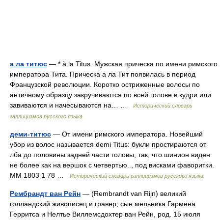
а ла титюс
— * à la Titus. Мужская прическа по имени римского
императора Тита. Прическа а ла Тит появилась в период
Французской революции. Коротко остриженные волосы по
античному образцу закручиваются по всей голове в кудри или
завиваются и начесываются на… …
Исторический словарь
галлицизмов русского языка
деми-титюс
— От имени римского императора. Новейший
убор из волос называется demi Titus: букли простираются от
лба до половины задней части головы, так, что шинион виден
не более как на вершок с четвертью.., под висками фаворитки.
ММ 1803 1 78 …
Исторический словарь галлицизмов русского языка
Рембрандт ван Рейн
— (Rembrandt van Rijn) великий
голландский живописец и гравер; сын мельника Гармена
Герритса и Нелтье Виллемсдохтер ван Рейн, род. 15 июля