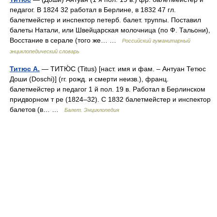
педагог. В 1824 32 работал в Берлине, в 1832 47 гл.
балетмейстер и инспектор петерб. балет. труппы. Поставил
балеты Натали, или Швейцарская молочница (по Ф. Тальони),
Восстание в серале (того же… …
Российский гуманитарный
энциклопедический словарь
Титюс А.
— ТИТЮ́С (Titus) [наст. имя и фам. – Антуан Тетюс
Доши (Doschi)] (гг. рожд. и смерти неизв.), франц.
балетмейстер и педагог 1 й пол. 19 в. Работал в Берлинском
придворном т ре (1824–32). С 1832 балетмейстер и инспектор
балетов (в… …
Балет. Энциклопедия