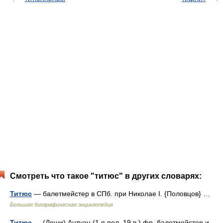
Смотреть что такое "титюс" в других словарях:
Титюс
— балетмейстер в СПб. при Николае I. {Половцов} …
Большая биографическая энциклопедия
Титюс
— (Доши) Антуан (1 я пол. 19 в.) фр. балетмейстер и