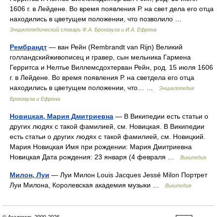
1606 г. в Лейдене. Во время появления Р. на свет дела его отца
находились в цветущем положении, что позволило …
Энциклопедический словарь Ф.А. Брокгауза и И.А. Ефрона
Рембрандт
— ван Рейн (Rembrandt van Rijn) Великий
голландскийживописец и гравер, сын мельника Гармена
Герритса и Нелтье Виллемсдохтерван Рейн, род. 15 июля 1606
г. в Лейдене. Во время появления Р. на светдела его отца
находились в цветущем положении, что… …
Энциклопедия
Брокгауза и Ефрона
Новицкая, Мария Дмитриевна
— В Википедии есть статьи о
других людях с такой фамилией, см. Новицкая. В Википедии
есть статьи о других людях с такой фамилией, см. Новицкий.
Мария Новицкая Имя при рождении: Мария Дмитриевна
Новицкая Дата рождения: 23 января (4 февраля …
Википедия
Милон, Луи
— Луи Милон Louis Jacques Jessé Milon Портрет
Луи Милона, Королевская академия музыки …
Википедия