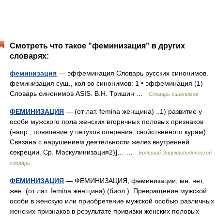
Смотреть что такое "феминизация" в других
словарях:
феминизация
— эффеминация Словарь русских синонимов.
феминизация сущ., кол во синонимов: 1 • эффеминация (1)
Словарь синонимов ASIS. В.Н. Тришин …
Словарь синонимов
ФЕМИНИЗАЦИЯ
— (от лат. femina женщина) ..1) развитие у
особи мужского пола женских вторичных половых признаков
(напр., появление у петухов оперения, свойственного курам).
Связана с нарушением деятельности желез внутренней
секреции. Ср. Маскулинизация2)]… …
Большой Энциклопедический
словарь
ФЕМИНИЗАЦИЯ
— ФЕМИНИЗАЦИЯ, феминизации, мн. нет,
жен. (от лат. femina женщина) (биол.). Превращение мужской
особи в женскую или приобретение мужской особью различных
женских признаков в результате прививки женских половых