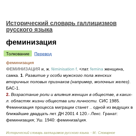
Исторический словарь галлицизмов
русского языка
феминизация
Толкование
Перевод
феминизация
ФЕМИНИЗАЦИЯ
и, ж.
féminisation f
. <лат.
femina
женщина,
самка.
1
.
Развитие у особи мужского пола женских
вторичных половых признаков (например, молочных желез)
.
БАС-1.
2.
Возрастание роли и влияния женщин в обществе, в каких-
л. областях жизни общества или личности.
СИС 1985.
Феминизация процесса миграции станет .. одной из ведущих в
ближайшие двадцать лет. ДН 2001 4 120.-
Лекс.
Гранат:
феминизация; Уш. 1940: феминиз
а/
ция.
Исторический словарь галлицизмов русского языка. - М.: Словарное