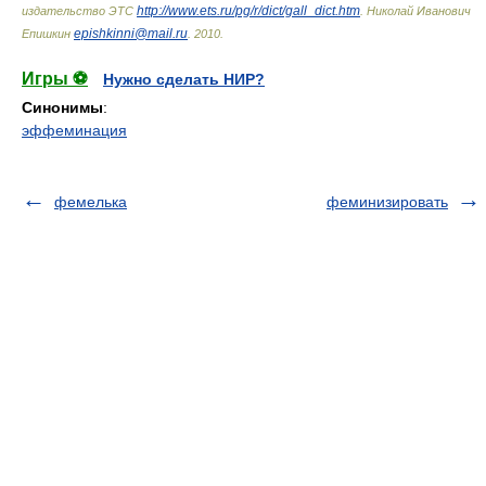
http://www.ets.ru/pg/r/dict/gall_dict.htm
издательство ЭТС
.
Николай Иванович
epishkinni@mail.ru
Епишкин
.
2010
.
Игры ⚽
Нужно сделать НИР?
Синонимы
:
эффеминация
фемелька
феминизировать