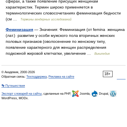
сферах, а также появление присущих женщинам
характеристик. Термин широко применяется в
терминологических словосочетаниях феминизация бедности
(см …
Термины гендерных исследований
Феминизация
— Значения: Феминизация (от femina женщина
(лат.) развитие у особи мужского пола вторичных женских
половых признаков (оволосенение по женскому типу,
появление характерного для женщин распределения
подкожной жировой клетчатки, увеличение …
Википедия
© Академик, 2000-2026
18+
Обратная связь:
Техподдержка
,
Реклама на сайте
👣 Путешествия
Экспорт словарей на сайты
, сделанные на PHP,
Joomla,
Drupal,
WordPress, MODx.