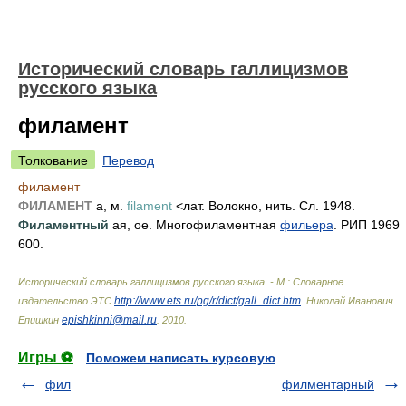
Исторический словарь галлицизмов
русского языка
филамент
Толкование
Перевод
филамент
ФИЛАМЕНТ
а, м.
filament
<лат. Волокно, нить. Сл. 1948.
Филаментный
ая, ое. Многофиламентная
фильера
. РИП 1969
600.
Исторический словарь галлицизмов русского языка. - М.: Словарное
http://www.ets.ru/pg/r/dict/gall_dict.htm
издательство ЭТС
.
Николай Иванович
epishkinni@mail.ru
Епишкин
.
2010
.
Игры ⚽
Поможем написать курсовую
фил
филментарный