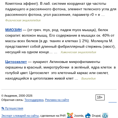
Комптона эффект). В лаб. системе координат где частоты
падающего и рассеянного фотона, элемент телесного угла для
рассеянного фотона, угол рассеяния, параметр r0 = e …
Физическая энциклопедия
МИОЗИН
— (от греч. mys, род. падеж myos мышца), белок
сократит. волокон мышц. Его содержание в мышцах ок. 40% от
массы всех белков (в др. тканях и клетках 1 2%). Молекула М.
представляет собой длинный фибриллярный стержень (хвост),
несущий на одном конце… …
Химическая энциклопедия
Цитоскелет
— эукариот. Актиновые микрофиламенты
окрашены в красный, микротрубочки в зелёный, ядра клеток в
голубой цвет. Цитоскелет это клеточный каркас или скелет,
находящийся в цитоплазме живой клет …
Википедия
© Академик, 2000-2026
18+
Обратная связь:
Техподдержка
,
Реклама на сайте
👣 Путешествия
Экспорт словарей на сайты
, сделанные на PHP,
Joomla,
Drupal,