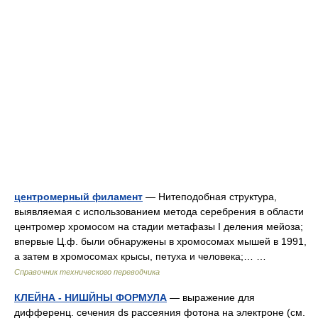
центромерный филамент
— Нитеподобная структура,
выявляемая с использованием метода серебрения в области
центромер хромосом на стадии метафазы I деления мейоза;
впервые Ц.ф. были обнаружены в хромосомах мышей в 1991,
а затем в хромосомах крысы, петуха и человека;… …
Справочник технического переводчика
КЛЕЙНА - НИШЙНЫ ФОРМУЛА
— выражение для
дифференц. сечения ds рассеяния фотона на электроне (см.