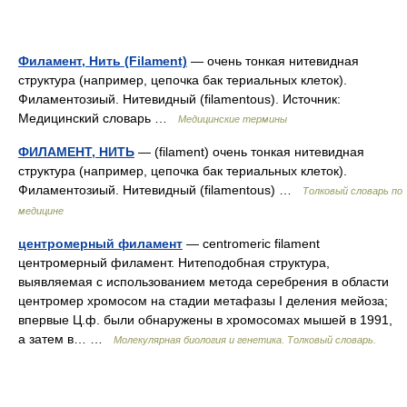
Филамент, Нить (Filament)
— очень тонкая нитевидная
структура (например, цепочка бак териальных клеток).
Филаментозиый. Нитевидный (filamentous). Источник:
Медицинский словарь …
Медицинские термины
ФИЛАМЕНТ, НИТЬ
— (filament) очень тонкая нитевидная
структура (например, цепочка бак териальных клеток).
Филаментозиый. Нитевидный (filamentous) …
Толковый словарь по
медицине
центромерный филамент
— centromeric filament
центромерный филамент. Нитеподобная структура,
выявляемая с использованием метода серебрения в области
центромер хромосом на стадии метафазы I деления мейоза;
впервые Ц.ф. были обнаружены в хромосомах мышей в 1991,
а затем в… …
Молекулярная биология и генетика. Толковый словарь.