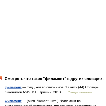
Смотреть что такое "филамент" в других словарях:
филамент
— сущ., кол во синонимов: 1 • нить (44) Словарь
синонимов ASIS. В.Н. Тришин. 2013 …
Словарь синонимов
Филамент
— (англ. filament нить): Филамент во
внегалактической астрономии тип структур, состоящих из