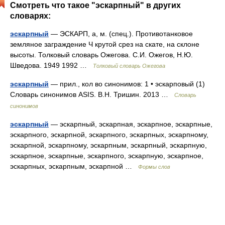
Смотреть что такое "эскарпный" в других
словарях:
эскарпный
— ЭСКАРП, а, м. (спец.). Противотанковое
земляное заграждение Ч крутой срез на скате, на склоне
высоты. Толковый словарь Ожегова. С.И. Ожегов, Н.Ю.
Шведова. 1949 1992 …
Толковый словарь Ожегова
эскарпный
— прил., кол во синонимов: 1 • эскарповый (1)
Словарь синонимов ASIS. В.Н. Тришин. 2013 …
Словарь
синонимов
эскарпный
— эскарпный, эскарпная, эскарпное, эскарпные,
эскарпного, эскарпной, эскарпного, эскарпных, эскарпному,
эскарпной, эскарпному, эскарпным, эскарпный, эскарпную,
эскарпное, эскарпные, эскарпного, эскарпную, эскарпное,
эскарпных, эскарпным, эскарпной …
Формы слов