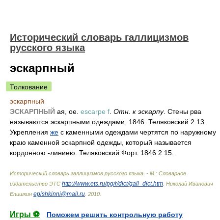
Исторический словарь галлицизмов
русского языка
эскарпный
Толкование
эскарпный
ЭСКАРПНЫЙ
ая, ое.
escarpe f
.
Отн. к эскарпу
. Стены рва
называются эскарпными одеждами. 1846. Теляковский 2 13.
Укрепления
же
с каменными одеждами чертятся по наружному
краю каменной эскарпной одежды, который называется
кордонною -линиею. Теляковский Форт. 1846 2 15.
Исторический словарь галлицизмов русского языка. - М.: Словарное
http://www.ets.ru/pg/r/dict/gall_dict.htm
издательство ЭТС
.
Николай Иванович
epishkinni@mail.ru
Епишкин
.
2010
.
Игры ⚽
Поможем решить контрольную работу