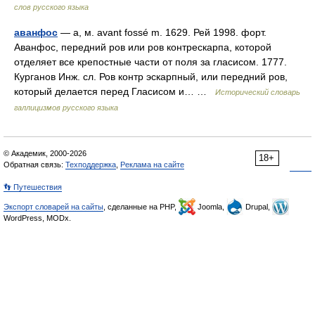
слов русского языка
аванфос
— а, м. avant fossé m. 1629. Рей 1998. форт.
Аванфос, передний ров или ров контрескарпа, которой
отделяет все крепостные части от поля за гласисом. 1777.
Курганов Инж. сл. Ров контр эскарпный, или передний ров,
который делается перед Гласисом и… …
Исторический словарь
галлицизмов русского языка
© Академик, 2000-2026
18+
Обратная связь:
Техподдержка
,
Реклама на сайте
👣 Путешествия
Экспорт словарей на сайты
, сделанные на PHP,
Joomla,
Drupal,
WordPress, MODx.