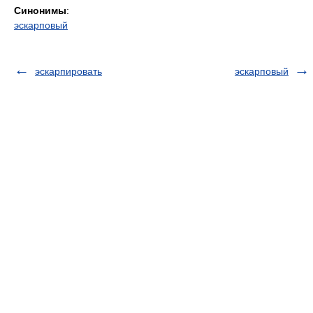
Синонимы
:
эскарповый
эскарпировать
эскарповый