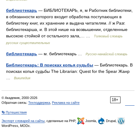
библиотекарь
— БИБЛИОТЕКАРЬ, я, м Работник библиотеки,
в обязанности которого входит обработка поступающих в
библиотеку книг, их хранение и выдача читателям. // ж Разг.
библиотекарша, и. В этой нише на возвышении, отделенные
высокою стойкой от остального зала,… …
Толковый словарь
русских существительных
библиотекарь
— м. библиотекарь …
Русско-нанайский словарь
Библиотекарь: В поисках копья судьбы
— Библиотекарь. В
поисках копья судьбы The Librarian: Quest for the Spear Жанр
…
Википедия
© Академик, 2000-2026
18+
Обратная связь:
Техподдержка
,
Реклама на сайте
👣 Путешествия
Экспорт словарей на сайты
, сделанные на PHP,
Joomla,
Drupal,
WordPress, MODx.