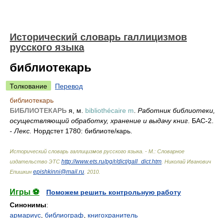
Исторический словарь галлицизмов
русского языка
библиотекарь
Толкование
Перевод
библиотекарь
БИБЛИОТЕКАРЬ
я, м.
bibliothécaire m
.
Работник библиотеки,
осуществляющий обработку, хранение и выдачу книг
. БАС-2.
-
Лекс.
Нордстет 1780: библиот
е/
карь.
Исторический словарь галлицизмов русского языка. - М.: Словарное
http://www.ets.ru/pg/r/dict/gall_dict.htm
издательство ЭТС
.
Николай Иванович
epishkinni@mail.ru
Епишкин
.
2010
.
Игры ⚽
Поможем решить контрольную работу
Синонимы
:
армариус
,
библиограф
,
книгохранитель