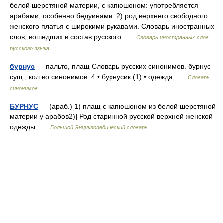
белой шерстяной материи, с капюшоном: употребляется
арабами, особенно бедуинами. 2) род верхнего свободного
женского платья с широкими рукавами. Словарь иностранных
слов, вошедших в состав русского …
Словарь иностранных слов
русского языка
бурнус
— пальто, плащ Словарь русских синонимов. бурнус
сущ., кол во синонимов: 4 • бурнусик (1) • одежда …
Словарь
синонимов
БУРНУС
— (араб.) 1) плащ с капюшоном из белой шерстяной
материи у арабов2)] Род старинной русской верхней женской
одежды …
Большой Энциклопедический словарь