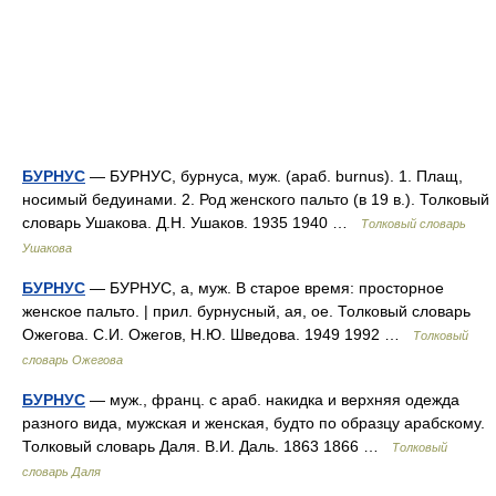
БУРНУС
— БУРНУС, бурнуса, муж. (араб. burnus). 1. Плащ,
носимый бедуинами. 2. Род женского пальто (в 19 в.). Толковый
словарь Ушакова. Д.Н. Ушаков. 1935 1940 …
Толковый словарь
Ушакова
БУРНУС
— БУРНУС, а, муж. В старое время: просторное
женское пальто. | прил. бурнусный, ая, ое. Толковый словарь
Ожегова. С.И. Ожегов, Н.Ю. Шведова. 1949 1992 …
Толковый
словарь Ожегова
БУРНУС
— муж., франц. с араб. накидка и верхняя одежда
разного вида, мужская и женская, будто по образцу арабскому.
Толковый словарь Даля. В.И. Даль. 1863 1866 …
Толковый
словарь Даля