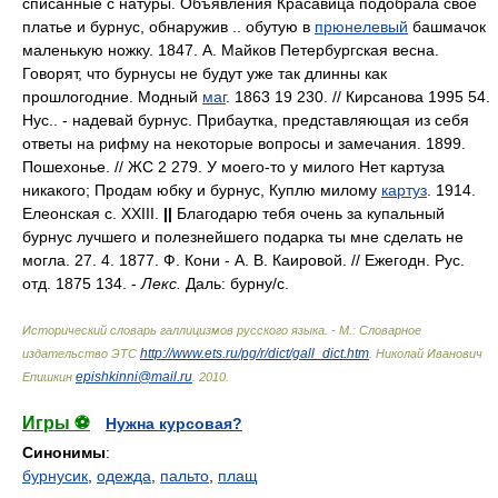
списанные с натуры. Объявления Красавица подобрала свое
платье и бурнус, обнаружив .. обутую в
прюнелевый
башмачок
маленькую ножку. 1847. А. Майков Петербургская весна.
Говорят, что бурнусы не будут уже так длинны как
прошлогодние. Модный
маг
. 1863 19 230. // Кирсанова 1995 54.
Нус.. - надевай бурнус. Прибаутка, представляющая из себя
ответы на рифму на некоторые вопросы и замечания. 1899.
Пошехонье. // ЖС 2 279. У моего-то у милого Нет картуза
никакого; Продам юбку и бурнус, Куплю милому
картуз
. 1914.
Елеонская с. XXIII.
||
Благодарю тебя очень за купальный
бурнус лучшего и полезнейшего подарка ты мне сделать не
могла. 27. 4. 1877. Ф. Кони - А. В. Каировой. // Ежегодн. Рус.
отд. 1875 134. -
Лекс.
Даль: бурн
у/
с.
Исторический словарь галлицизмов русского языка. - М.: Словарное
http://www.ets.ru/pg/r/dict/gall_dict.htm
издательство ЭТС
.
Николай Иванович
epishkinni@mail.ru
Епишкин
.
2010
.
Игры ⚽
Нужна курсовая?
Синонимы
:
бурнусик
,
одежда
,
пальто
,
плащ