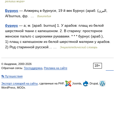
религии мира»
Бурнус
— Алжирец в бурнусе, 19 й век Бурнус (араб. (البرن‎‎,
Al’burnus, фр. …
Википедия
бурнус
— а; м. [араб. burnus] 1. У арабов: плащ из белой
шерстяной ткани с капюшоном. 2. В старину: просторное
женское пальто с широкими рукавами. * * * бурнус (араб.),
1) плащ с капюшоном из белой шерстяной материи у арабов.
2) Род старинной русской… …
Энциклопедический словарь
© Академик, 2000-2026
18+
Обратная связь:
Техподдержка
,
Реклама на сайте
👣 Путешествия
Экспорт словарей на сайты
, сделанные на PHP,
Joomla,
Drupal,
WordPress, MODx.