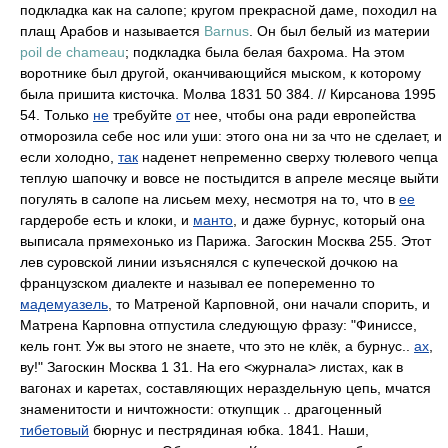
подкладка как на салопе; кругом прекрасной даме, походил на
плащ Арабов и называется
Barnus
. Он был белый из материи
poil de chameau
; подкладка была белая бахрома. На этом
воротнике был другой, оканчивающийся мыском, к которому
была пришита кисточка. Молва 1831 50 384. // Кирсанова 1995
54. Только
не
требуйте
от
нее, чтобы она ради европейства
отморозила себе нос или уши: этого она ни за что не сделает, и
если холодно,
так
наденет непременно сверху тюлевого чепца
теплую шапочку и вовсе не постыдится в апреле месяце выйти
погулять в салопе на лисьем меху, несмотря на то, что в
ее
гардеробе есть и клоки, и
манто
, и даже бурнус, который она
выписала прямехонько из Парижа. Загоскин Москва 255. Этот
лев суровской линии изъяснялся с купеческой дочкою на
французском диалекте и называл ее попеременно то
мадемуазель
, то Матреной Карповной, они начали спорить, и
Матрена Карповна отпустила следующую фразу: "Финиссе,
кель гонт. Уж вы этого не знаете, что это не клёк, а бурнус..
ах
,
ву!" Загоскин Москва 1 31. На его <журнала> листах, как в
вагонах и каретах, составляющих нераздельную цепь, мчатся
знаменитости и ничтожности: откупщик .. драгоценный
тибетовый
бюрнус и пестрядиная юбка. 1841. Наши,