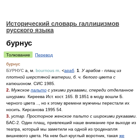
Исторический словарь галлицизмов
русского языка
бурнус
Толкование
Перевод
бурнус
БУРНУС
а, м.
bournous m
. <
араб
.
1
.
У арабов - плащ из
плотной шерстяной материи, б. ч. белого цвета с
капюшоном
. СИС 1985.
2.
Мужское
пальто
с узкими рукавами, спереди отделанное
шнурами
. Киреева Ист. кост. 165. В 1851 в моду вошли Б.
черного цвета .., но к этому времени мужчины перестали их
носить. Кирсанова 1995 54.
3.
устар.
Просторное женское пальто с широкими рукавами
.
БАС-2. Один плащ, привлекший наше внимание при выходе из
театра, который мы заметили на одной из гроденапля
вишневого цвета. На нем был круглый воротник, такая
же