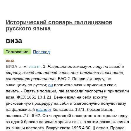
Исторический словарь галлицизмов
русского языка
виза
Толкование
Перевод
виза
ВИЗА
ы, ж.
visa m
.
1
.
Разрешение какому-л. лицу на въезд в
страну, выезд или проезд через нее; отметка в паспорте,
означающая разрешение
. БАС-2. Пошли к консулу, не-
знающему по русски;
он
прописал виза и приложил свою
печать. - Опять в полиции, где записали паспорты и приложили
виза. ЖСХ 1851 10 1 21. Бенни взял на себя всю эту
рискованную процедуру на себя и благополучно получил визу
на фальшивый
паспорт
Кельсиева. 1871. Лесков Загад.
человек. // Л. 8 62. Он <служащий паспортного контроля> одну
за одной бросал на язык марочки-визы, а затем ловко вклеивал
их в наши паспорта. Вокруг света 1995 4 30. ||
перен.
Правда