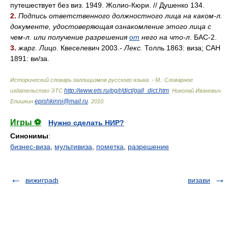
путешествует без виз. 1949. Жолио-Кюри. // Душенко 134.
2.
Подпись ответственного должностного лица на каком-л.
документе, удостоверяющая ознакомление этого лица с
чем-л. или получение разрешения
от
него на что-л
. БАС-2.
3.
жарг. Лицо
. Квеселевич 2003.
- Лекс.
Толль 1863: виза; САН
1891: в
и/
за.
Исторический словарь галлицизмов русского языка. - М.: Словарное
http://www.ets.ru/pg/r/dict/gall_dict.htm
издательство ЭТС
.
Николай Иванович
epishkinni@mail.ru
Епишкин
.
2010
.
Игры ⚽
Нужно сделать НИР?
Синонимы
:
бизнес-виза
,
мультивиза
,
пометка
,
разрешение
вижиграф
визави