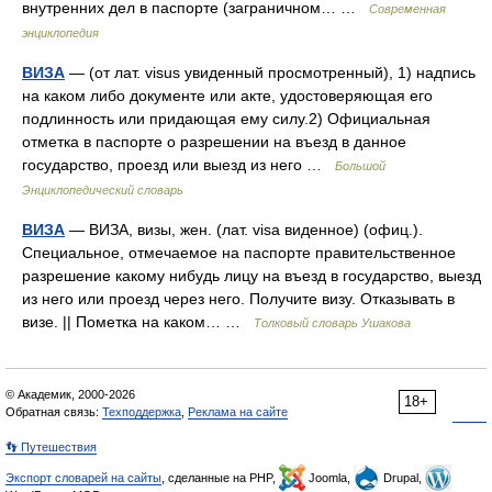
внутренних дел в паспорте (заграничном… …
Современная
энциклопедия
ВИЗА
— (от лат. visus увиденный просмотренный), 1) надпись
на каком либо документе или акте, удостоверяющая его
подлинность или придающая ему силу.2) Официальная
отметка в паспорте о разрешении на въезд в данное
государство, проезд или выезд из него …
Большой
Энциклопедический словарь
ВИЗА
— ВИЗА, визы, жен. (лат. visa виденное) (офиц.).
Специальное, отмечаемое на паспорте правительственное
разрешение какому нибудь лицу на въезд в государство, выезд
из него или проезд через него. Получите визу. Отказывать в
визе. || Пометка на каком… …
Толковый словарь Ушакова
© Академик, 2000-2026
18+
Обратная связь:
Техподдержка
,
Реклама на сайте
👣 Путешествия
Экспорт словарей на сайты
, сделанные на PHP,
Joomla,
Drupal,