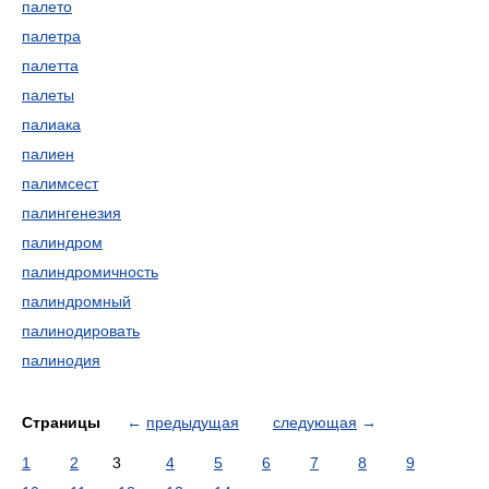
палето
палетра
палетта
палеты
палиака
палиен
палимсест
палингенезия
палиндром
палиндромичность
палиндромный
палинодировать
палинодия
Страницы
←
предыдущая
следующая
→
1
2
3
4
5
6
7
8
9