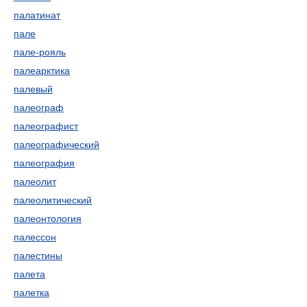
палатинат
пале
пале-рояль
палеарктика
палевый
палеограф
палеографист
палеографический
палеография
палеолит
палеолитический
палеонтология
палессон
палестины
палета
палетка