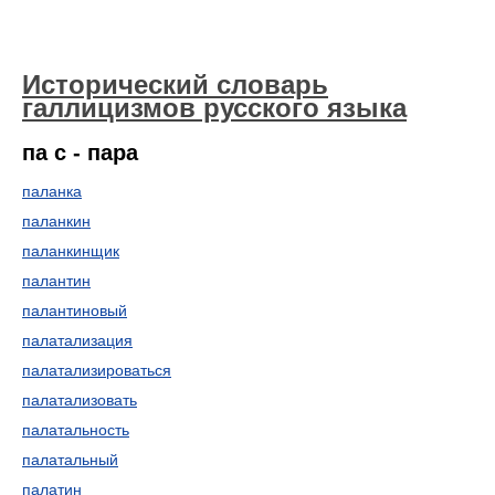
Исторический словарь
галлицизмов русского языка
па с - пара
паланка
паланкин
паланкинщик
палантин
палантиновый
палатализация
палатализироваться
палатализовать
палатальность
палатальный
палатин