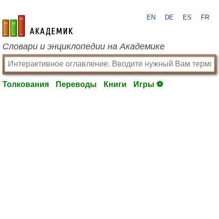
EN
DE
ES
FR
academic.ru
Словари и энциклопедии на Академике
Толкования
Переводы
Книги
Игры ⚽