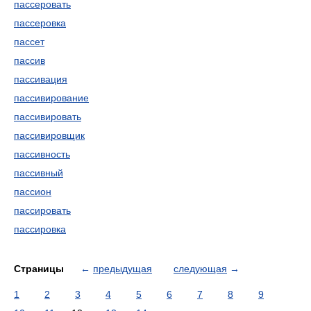
пассеровать
пассеровка
пассет
пассив
пассивация
пассивирование
пассивировать
пассивировщик
пассивность
пассивный
пассион
пассировать
пассировка
Страницы
←
предыдущая
следующая
→
1
2
3
4
5
6
7
8
9