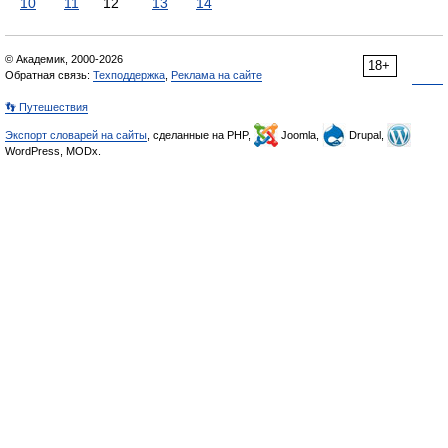
10
11
12
13
14
© Академик, 2000-2026
18+
Обратная связь:
Техподдержка
,
Реклама на сайте
👣 Путешествия
Экспорт словарей на сайты
, сделанные на PHP,
Joomla,
Drupal,
WordPress, MODx.