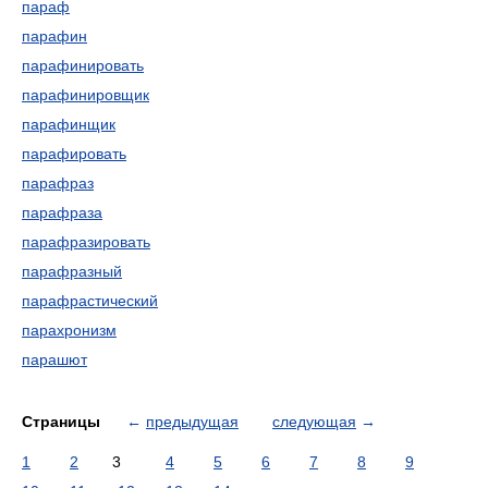
параф
парафин
парафинировать
парафинировщик
парафинщик
парафировать
парафраз
парафраза
парафразировать
парафразный
парафрастический
парахронизм
парашют
Страницы
←
предыдущая
следующая
→
1
2
3
4
5
6
7
8
9