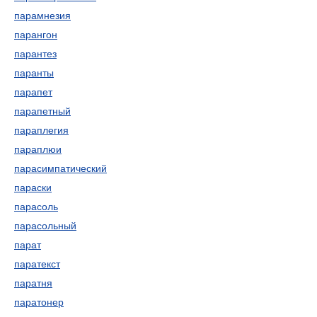
парамнезия
парангон
парантез
паранты
парапет
парапетный
параплегия
параплюи
парасимпатический
параски
парасоль
парасольный
парат
паратекст
паратня
паратонер