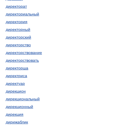
директорат
директориальный
директория
директорный
директорский
директорство
директорствование
директорствовать
директорша
директриса
директуар
дирекцион
дирекциональный
дирекционный
дирекция
дирижаблик