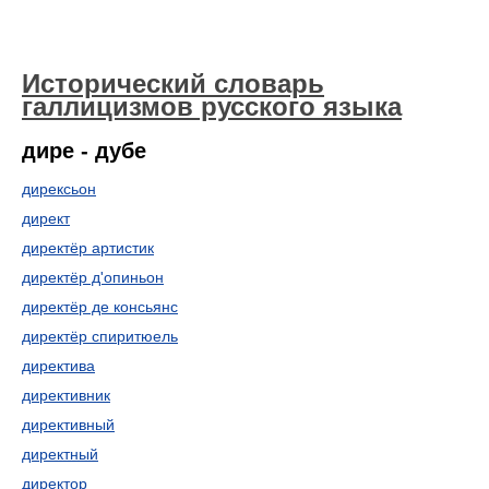
Исторический словарь
галлицизмов русского языка
дире - дубе
дирексьон
директ
директёр артистик
директёр д'опиньон
директёр де консьянс
директёр спиритюель
директива
директивник
директивный
директный
директор