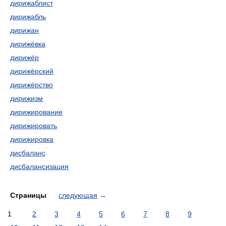
дирижаблист
дирижабль
дирижан
дирижёвка
дирижёр
дирижёрский
дирижёрство
дирижизм
дирижирование
дирижировать
дирижировка
дисбаланс
дисбалансизация
Страницы
следующая
→
1
2
3
4
5
6
7
8
9