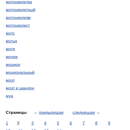
мотоциклетка
мотоциклетный
мотоциклизм
мотоциклист
мотс
мотья
мотя
моуре
моцион
моциональный
моэт
моэт е шандон
муа
Страницы
←
предыдущая
следующая
→
1
2
3
4
5
6
7
8
9