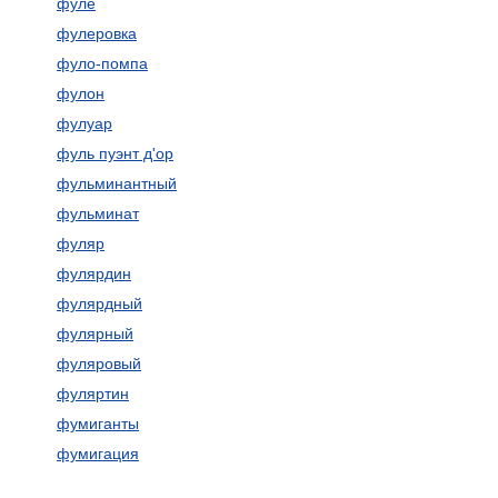
фуле
фулеровка
фуло-помпа
фулон
фулуар
фуль пуэнт д'ор
фульминантный
фульминат
фуляр
фулярдин
фулярдный
фулярный
фуляровый
фуляртин
фумиганты
фумигация