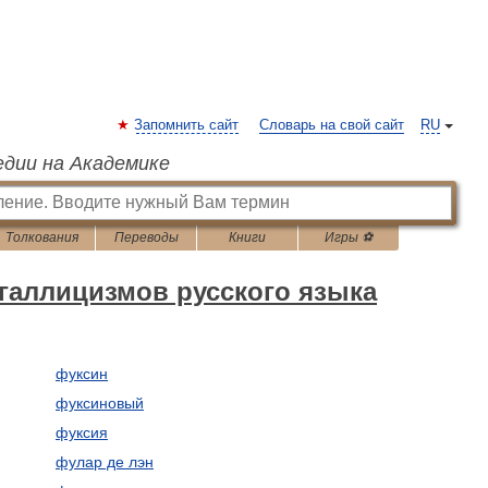
Запомнить сайт
Словарь на свой сайт
RU
едии на Академике
Толкования
Переводы
Книги
Игры ⚽
галлицизмов русского языка
фуксин
фуксиновый
фуксия
фулар де лэн