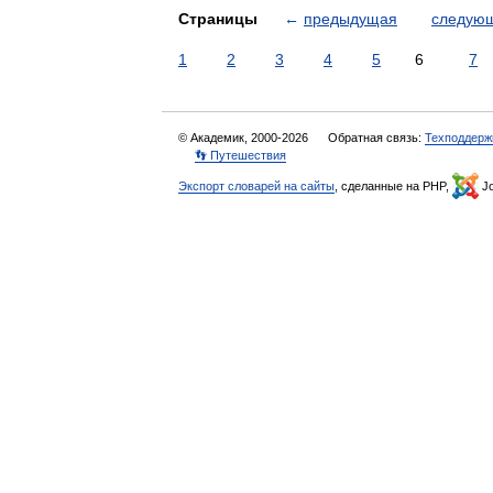
Страницы
←
предыдущая
следую
1
2
3
4
5
6
7
© Академик, 2000-2026
Обратная связь:
Техподдерж
👣 Путешествия
Экспорт словарей на сайты
, сделанные на PHP,
Jo