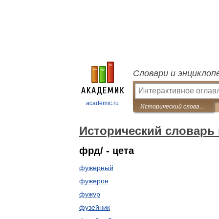
Словари и энциклоп
academic.ru
Исторический словарь галлицизмов русского языка
Исторический словарь 
фрд/ - цета
фужерный
фужерон
фужур
фузейник