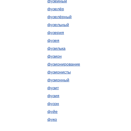
фузейный
фузелёр
фузелёрный
фузельный
фузерия
фузея
фузилька
фузион
фузионирование
фузионисты
фузионный
фузит
фузия
фузэн
фуйе
фуко