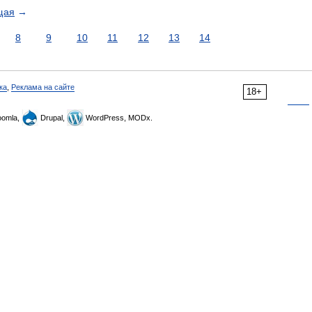
щая
→
8
9
10
11
12
13
14
ка
,
Реклама на сайте
18+
omla,
Drupal,
WordPress, MODx.