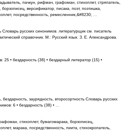
дыватель, пачкун, рифмач, графоман, стихоплет, стряпатель,
 борзописец, версификатор, писака, поэт, поэтишка,
моплет, посредственность, ремесленник,&#8230; …
 Словарь русских синонимов. литературщик см. писатель
ктический справочник. М.: Русский язык. З. Е. Александрова.
: 25 • бездарность (38) • бездарный литератор (15) •
, бездарность, заурядность, второсортность Словарь русских
имов: 6 • бездарность (38) • …
рафоман, стихоплет, бумагомарака, борзописец,
плет, марака, посредственность, пиита, стихокропатель,