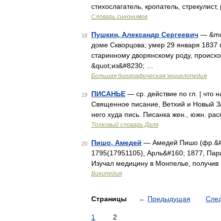
стихослагатель, кропатель, стрекулист
Словарь синонимов
Пушкин, Александр Сергеевич
— &mda
18
доме Скворцова; умер 29 января 1837 
старинному дворянскому роду, происхо
&quot;из&#8230; …
Большая биографическая энциклопедия
ПИСАНЬЕ
— ср. действие по гл. | что 
19
Священное писание, Ветхий и Новый Заве
него худа пись. Писанка жен., южн. р
Толковый словарь Даля
Пишо, Амедей
— Амедей Пишо (фр.&#1
20
1795(17951105), Арль&#160; 1877, Пар
Изучал медицину в Монпелье, получив 
Википедия
Страницы
←
Предыдущая
Сле
1
2