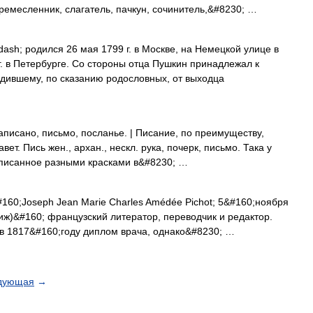
, ремесленник, слагатель, пачкун, сочинитель,&#8230; …
sh; родился 26 мая 1799 г. в Москве, на Немецкой улице в
г. в Петербурге. Со стороны отца Пушкин принадлежал к
дившему, по сказанию родословных, от выходца
написано, письмо, посланье. | Писание, по преимуществу,
т. Пись жен., архан., нескл. рука, почерк, письмо. Така у
асписанное разными красками в&#8230; …
60;Joseph Jean Marie Charles Amédée Pichot; 5&#160;ноября
иж)&#160; французский литератор, переводчик и редактор.
в 1817&#160;году диплом врача, однако&#8230; …
дующая
→