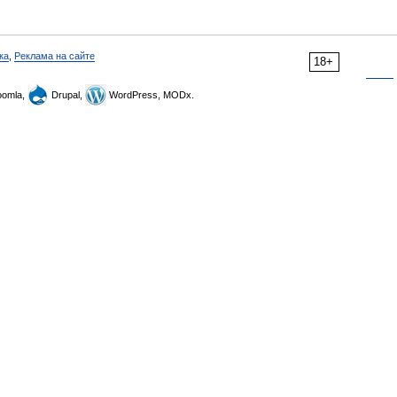
ка
,
Реклама на сайте
18+
omla,
Drupal,
WordPress, MODx.