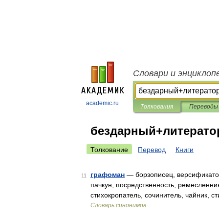
Словари и энциклоп
academic.ru
Толкования
Переводы
бездарный+литерато
Толкование
Перевод
Книги
графоман
— борзописец, версификатор
11
пачкун, посредственность, ремесленник
стихокропатель, сочинитель, чайник, с
Словарь синонимов