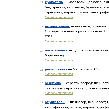
кропатель
— маратель, щелкопер, скла
12
бездарность, виршеплет, бумагомарака,
стрекулист, марака, писателишка, риф
Словарь синонимов
литературщик
— писатель, сочинитель
13
Словарь синонимов русского языка. Пра
2011 …
Словарь синонимов
писателишка
— сущ., кол во синонимов
14
борзописец …
Словарь синонимов
ремесленник
— Мастеровой. Ср …
15
Словарь синонимов
серятина
— серость, посредственность
16
синонимов. серятина сущ., кол во синон
Словарь синонимов
стряпатель
— щелкопер, виршеплет, г
17
версификатор, писака, маратель, рифмо