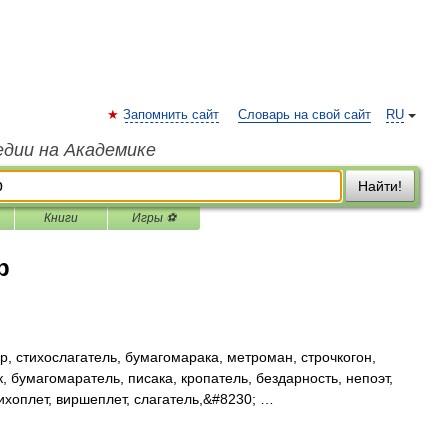
Запомнить сайт
Словарь на свой сайт
RU
едии на Академике
Найти!
Книги
Игры ⚽
р
, стихослагатель, бумагомарака, метроман, строчкогон,
, бумагомаратель, писака, кропатель, бездарность, непоэт,
тихоплет, виршеплет, слагатель,&#8230; …