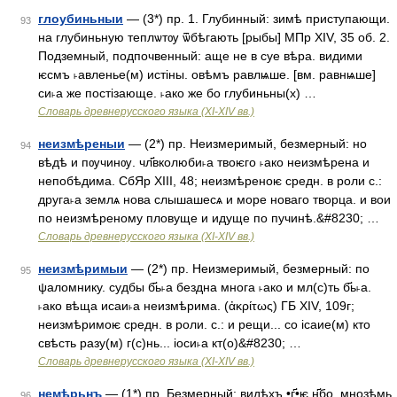
глоубиньныи
— (3*) пр. 1. Глубинный: зимѣ приступающи.
93
на глубиньную теплѡтѹ ѿбѣгають [рыбы] МПр XIV, 35 об. 2.
Подземный, подпочвенный: аще не в суе вѣра. видими
ѥсмъ ˫авленье(м) истіны. овѣмъ равлѩше. [вм. равнѩше]
си˫а же постізающе. ˫ако же бо глубиньны(х) …
Словарь древнерусского языка (XI-XIV вв.)
неизмѣреныи
— (2*) пр. Неизмеримый, безмерный: но
94
вѣдѣ и пѹчинѹ. чл҃вколюби˫а твоѥго ˫ако неизмѣрена и
непобѣдима. СбЯр XIII, 48; неизмѣреноѥ средн. в роли с.:
друга˫а землѧ нова слышашесѧ и море новаго творца. и вои
по неизмѣреному пловуще и идуще по пучинѣ.&#8230; …
Словарь древнерусского языка (XI-XIV вв.)
неизмѣримыи
— (2*) пр. Неизмеримый, безмерный: по
95
ψаломнику. судбы б҃ь˫а бездна многа ˫ако и мл(с)ть б҃ь˫а.
˫ако вѣща исаи˫а неизмѣрима. (ἀκρίτως) ГБ XIV, 109г;
неизмѣримоѥ средн. в роли. с.: и рещи... со iсаие(м) кто
свѣсть разу(м) г(с)нь... iоси˫а кт(о)&#8230; …
Словарь древнерусского языка (XI-XIV вв.)
немѣрьнъ
— (1*) пр. Безмерный: видѣхъ •г҃•ѥ н҃бо. мнозѣмь
96