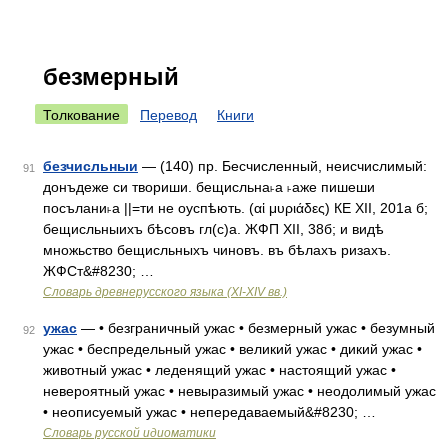
безмерный
Толкование
Перевод
Книги
безчисльныи
— (140) пр. Бесчисленный, неисчислимый:
91
донъдеже си твориши. бещисльна˫а ˫аже пишеши
посълани˫а ||=ти не оуспѣють. (αἱ μυριάδες) КЕ XII, 201а б;
бещисльныихъ бѣсовъ гл(с)а. ЖФП XII, 38б; и видѣ
множьство бещисльныхъ чиновъ. въ бѣлахъ ризахъ.
ЖФСт&#8230; …
Словарь древнерусского языка (XI-XIV вв.)
ужас
— • безграничный ужас • безмерный ужас • безумный
92
ужас • беспредельный ужас • великий ужас • дикий ужас •
животный ужас • леденящий ужас • настоящий ужас •
невероятный ужас • невыразимый ужас • неодолимый ужас
• неописуемый ужас • непередаваемый&#8230; …
Словарь русской идиоматики