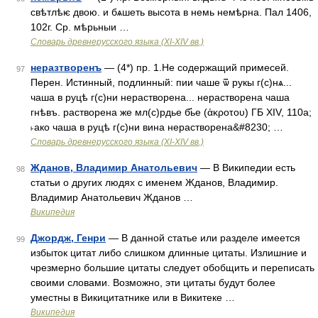
свѣтлѣѥ двою. и бѧшеть высота в немь немѣрна. Пал 1406,
102г. Ср. мѣрьныи …
Словарь древнерусского языка (XI-XIV вв.)
неразтворенъ
— (4*) пр. 1.Не содержащий примесей.
97
Перен. Истинный, подлинный: пии чаше ѿ рукы г(с)нѧ...
чаша в руцѣ г(с)ни нерастворена... нерастворена чаша
гнѣвъ. растворена же мл(с)рдье б҃ье (ἀκροτου) ГБ XIV, 110а;
˫ако чаша в руцѣ г(с)ни вина нерастворена&#8230; …
Словарь древнерусского языка (XI-XIV вв.)
Жданов, Владимир Анатольевич
— В Википедии есть
98
статьи о других людях с именем Жданов, Владимир.
Владимир Анатольевич Жданов …
Википедия
Джордж, Генри
— В данной статье или разделе имеется
99
избыток цитат либо слишком длинные цитаты. Излишние и
чрезмерно большие цитаты следует обобщить и переписать
своими словами. Возможно, эти цитаты будут более
уместны в Викицитатнике или в Викитеке …
Википедия