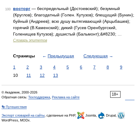
восторг
— беспредельный (Достоевский); безумный
100
(Круглов); благодатный (Голен. Кутузов); блещущий (Бунин);
буйный (Андреев); всю душу вытягивающий (Арцыбашев);
горячий (В.Каменский); дикий (Гусев Оренбургский,
Голенищев Кутузов); душистый (Бальмонт);&#8230; …
Словарь эпитетов
Страницы
←
Предыдущая
Следующая
→
1
2
3
4
5
6
7
8
9
10
11
12
13
© Академик, 2000-2026
18+
Обратная связь:
Техподдержка
,
Реклама на сайте
👣 Путешествия
Экспорт словарей на сайты
, сделанные на PHP,
Joomla,
Drupal,
WordPress, MODx.