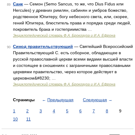
Санк
— Семон (Semo Sancus, то же, что Dius Fidus или
89
Hercules) y древних римлян, сабинян и умбров божество,
родственное Юпитеру, богу небесного света, или, скорее,
гений Юпитера, блюститель права и порядка среди людей,
покровитель брака и гостеприимства …
Энциклопедический словарь Ф.А. Брокгауза и И.А. Ефрона
Синод правительствующий
— Святейший Всероссийский
90
Правительствующий С. есть соборное, обладающее в
русской православной церкви всеми видами высшей власти
и состоящее в сношениях с заграничными православными
церквями правительство, через которое действует в
церковном&#8230; …
Энциклопедический словарь Ф.А. Брокгауза и И.А. Ефрона
Страницы
←
Предыдущая
Следующая
→
1
2
3
4
5
6
7
8
9
10
11