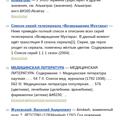
Алькатрас
— У этого термина существуют и другие
83
значения, см. Алькатрас (значения). Алькатрас
англ.&#160;Alcatraz …
Википедия
Список серий телесериала «Возвращение Мухтара»
—
84
Ниже приведён полный список и описание всех серий
телесериала «Возвращение Мухтара». В данный момент
идёт трансляция 8 сезона сериала[1]. Серии, где герои
уходят из сериала, помечены жёлтым цветом. Содержание
1 Список серий 1.1 1 сезон (2004) …
Википедия
МЕДИЦИНСКАЯ ЛИТЕРАТУРА
— МЕДИЦИНСКАЯ
85
ЛИТЕРАТУРА. Содержание: I. Медицинская литература
научная....... 54 7 II. Список мед. журналов (1792 1938)......
562 III. Медицинская литература популярная..... 576
(цветники), лечебники (целебники, врачебники),
фармакопеи (аптеки).&#8230; …
Большая медицинская энциклопедия
Жуковский, Василий Андреевич
— &mdash; знаменитый
86
поэт. ?. ДЕТСТВО (1783&mdash;1797) Год рождения