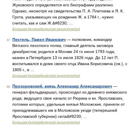
Жуковского определяется его биографами различно.
Однако, несмотря на свидетельства П. А. Плетнева и Я. К.
Грота, указывающих на рождение Ж. в 1784 г., нужно
считать, как и сам Ж.&#8230; …
Большая биографическая энциклопедия
Пестель, Павел Иванович
— полковник, командир
87
Вятского пехотного полка, главный деятель заговора
декабристов; родился в Москве 24 го июня 1793 года,
казнен в Петербурге 13 го июля 1826 года. До 12 лет П.
воспитывался в доме своего отца Ивана Борисовича (см.), с
1805 г., в …
Большая биографическая энциклопедия
Прозоровский, князь Александр Александрович
—
88
генерал фельдмаршал, происходил из древнего княжеского
рода, ведущего свое начало от Рюрика и кн. Ярославских,
потомки которых, удельные князья Моложские, приняли от
принадлежавшего им в Моложском уезде (теперешней
Ярославской губернии) села&#8230; …
Большая биографическая энциклопедия