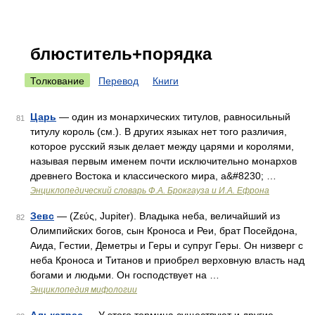
блюститель+порядка
Толкование
Перевод
Книги
Царь
— один из монархических титулов, равносильный
81
титулу король (см.). В других языках нет того различия,
которое русский язык делает между царями и королями,
называя первым именем почти исключительно монархов
древнего Востока и классического мира, a&#8230; …
Энциклопедический словарь Ф.А. Брокгауза и И.А. Ефрона
Зевс
— (Ζεύς, Jupiter). Владыка неба, величайший из
82
Олимпийских богов, сын Кроноса и Реи, брат Посейдона,
Аида, Гестии, Деметры и Геры и супруг Геры. Он низверг с
неба Кроноса и Титанов и приобрел верховную власть над
богами и людьми. Он господствует на …
Энциклопедия мифологии