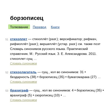
борзописец
Толкование
Перевод
Книги
стихоплет
— стихоплёт (разг.); версификатор; рифмач,
51
рифмоплёт (разг.); виршеплёт (устар. разг.) см. также поэт
Словарь синонимов русского языка. Практический
справочник. М.: Русский язык. З. Е. Александрова. 2011.
стихоплет сущ …
Словарь синонимов
стихослагатель
— сущ., кол во синонимов: 31 •
52
бездарность (38) • борзописец (35) • бумагомарака (27) …
Словарь синонимов
брахиграф
— сущ., кол во синонимов: 4 • борзописец (35) •
53
врахиграф (5) • скорописец (10) • …
Словарь синонимов