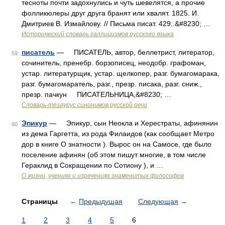
тесноты почти задохнулись и чуть шевелятся, а прочие
фолликюлеры друг друга бранят или хвалят. 1825. И.
Дмитриев В. Измайлову. // Письма писат. 429..&#8230; …
Исторический словарь галлицизмов русского языка
писатель
— ПИСАТЕЛЬ, автор, беллетрист, литератор,
59
сочинитель, пренебр. борзописец, неодобр. графоман,
устар. литературщик, устар. щелкопер, разг. бумагомарака,
разг. бумагомаратель, разг., презр. писака, разг. сниж.,
презр. пачкун ПИСАТЕЛЬНИЦА,&#8230; …
Словарь-тезаурус синонимов русской речи
Эпикур
— Эпикур, сын Неокла и Херестраты, афинянин
60
из дема Гаргетта, из рода Филаидов (как сообщает Метро
дор в книге О знатности ). Вырос он на Самосе, где было
поселение афинян (об этом пишут многие, в том числе
Гераклид в Сокращении по Сотиону ), и …
О жизни, учениях и изречениях знаменитых философов
Страницы
←
Предыдущая
Следующая
→
1
2
3
4
5
6