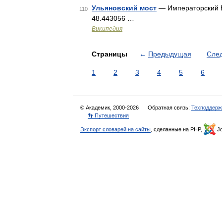
Ульяновский мост
— Императорский Ви
110
48.443056 …
Википедия
Страницы
←
Предыдущая
Сле
1
2
3
4
5
6
© Академик, 2000-2026
Обратная связь:
Техподдерж
👣 Путешествия
Экспорт словарей на сайты
, сделанные на PHP,
Jo