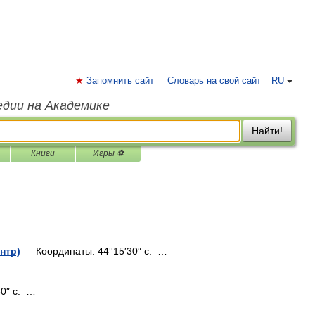
Запомнить сайт
Словарь на свой сайт
RU
едии на Академике
Найти!
Книги
Игры ⚽
нтр)
— Координаты: 44°15′30″ с. …
0″ с. …