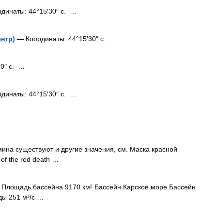
динаты: 44°15′30″ с. …
нтр)
— Координаты: 44°15′30″ с. …
0″ с. …
динаты: 44°15′30″ с. …
ина существуют и другие значения, см. Маска красной
of the red death …
 Площадь бассейна 9170 км² Бассейн Карское море Бассейн
ды 251 м³/с …