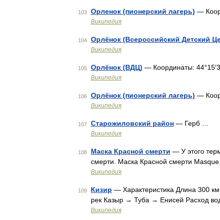
Орленок (пионерский лагерь)
— Коор
103
Википедия
Орлёнок (Всероссийский Детский Це
104
Википедия
Орлёнок (ВДЦ)
— Координаты: 44°15′3
105
Википедия
Орлёнок (пионерский лагерь)
— Коор
106
Википедия
Старожиловский район
— Герб …
107
Википедия
Маска Красной смерти
— У этого терм
108
смерти. Маска Красной смерти Masque 
Википедия
Кизир
— Характеристика Длина 300 км
109
рек Казыр → Туба → Енисей Расход во
Википедия