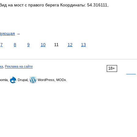
д на мост с правого берега Координаты: 54.316111,
дующая
→
7
8
9
10
11
12
13
ка
,
Реклама на сайте
18+
omla,
Drupal,
WordPress, MODx.