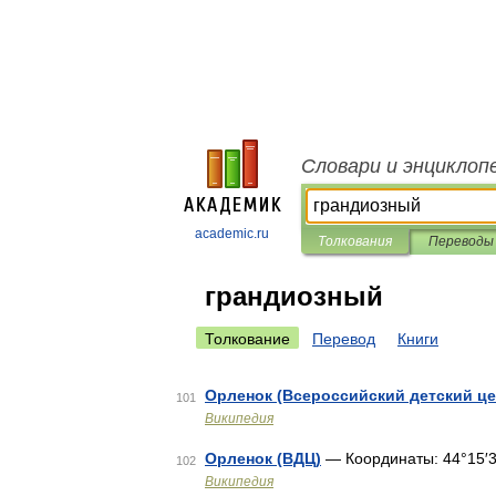
Словари и энциклоп
academic.ru
Толкования
Переводы
грандиозный
Толкование
Перевод
Книги
Орленок (Всероссийский детский це
101
Википедия
Орленок (ВДЦ)
— Координаты: 44°15′3
102
Википедия