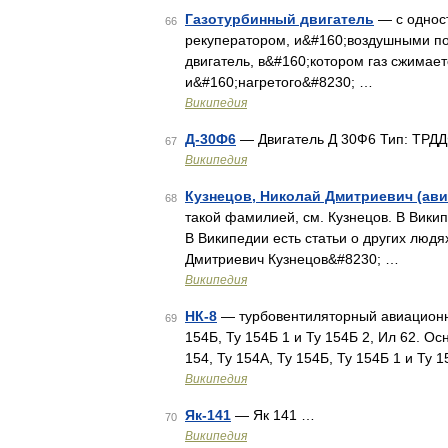
Газотурбинный двигатель
— с однос
66
рекуператором, и&#160;воздушными по
двигатель, в&#160;котором газ сжимает
и&#160;нагретого&#8230; …
Википедия
Д-30Ф6
— Двигатель Д 30Ф6 Тип: ТРД
67
Википедия
Кузнецов, Николай Дмитриевич (ави
68
такой фамилией, см. Кузнецов. В Викип
В Википедии есть статьи о других люд
Дмитриевич Кузнецов&#8230; …
Википедия
НК-8
— турбовентиляторный авиационны
69
154Б, Ту 154Б 1 и Ту 154Б 2, Ил 62. 
154, Ту 154А, Ту 154Б, Ту 154Б 1 и Ту
Википедия
Як-141
— Як 141 …
70
Википедия