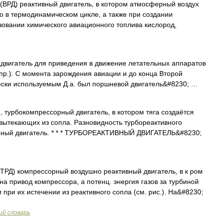
ВРД) реактивный двигатель, в котором атмосферный воздух
о в термодинамическом цикле, а также при создании
ьзовании химического авиационного топлива кислород,
двигатель для приведения в движение летательных аппаратов
 пр.). С момента зарождения авиации и до конца Второй
ски используемым Д.а. был поршневой двигатель&#8230; …
, турбокомпрессорный двигатель, в котором тяга создаётся
 вытекающих из сопла. Разновидность турбореактивного
урный двигатель. * * * ТУРБОРЕАКТИВНЫЙ ДВИГАТЕЛЬ&#8230;
ТРД) компрессорный воздушно реактивный двигатель, в к ром
на привод компрессора, а потенц. энергия газов за турбиной
 при их истечении из реактивного сопла (см. рис.). На&#8230;
ий словарь