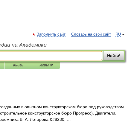
Запомнить сайт
Словарь на свой сайт
RU
едии на Академике
Найти!
Книги
Игры ⚽
созданных в опытном конструкторском бюро под руководством
строительное конструкторское бюро Прогресс). Двигатели,
реемника В. А. Лотарева,&#8230; …