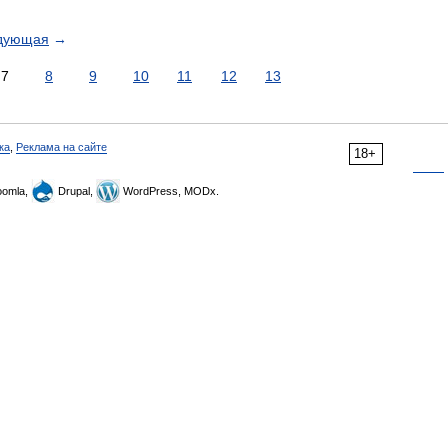
дующая
→
7
8
9
10
11
12
13
ка
,
Реклама на сайте
18+
omla,
Drupal,
WordPress, MODx.