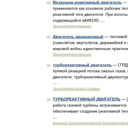
Воздушно-реактивный двигатель
— (
62
применяется как основное рабочее тел
реактивной тяги двигателя. При испол
содержащийся в&#8230; …
Энциклопедия техники
Двигатель авиационный
— тепловой 
63
(самолётов, вертолётов, дирижаблей и
мировой войны единственным практиче
Энциклопедия техники
турбореактивный двигатель
— (ТРД)
64
прямой реакцией потока сжатых газов,
двигателя турбореактивный двухконт
…
Энциклопедический словарь
ТУРБОРЕАКТИВНЫЙ ДВИГАТЕЛЬ
— (
65
работа газовой турбины затрачивается 
обеспечивает создание реактивной тяги
…
Большой энциклопедический политехническ