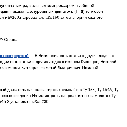
тупенчатым радиальным компрессором, турбиной,
дшипниками Газотурбинный двигатель (ГТД) тепловой
ся и&#160;нагревается, а&#160;затем энергия сжатого
ДФ Страна …
аконструктор)
— В Википедии есть статьи о других людях с
едии есть статьи о других людях с именем Кузнецов, Николай.
ях с именем Кузнецов, Николай Дмитриевич. Николай
й двигатель для пассажирских самолётов Ту 154, Ту 154А, Ту
Основные сведения На магистральных реактивных самолетах Ту
 154Б 2 установлены&#8230; …