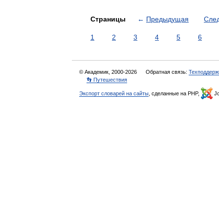
Страницы
←
Предыдущая
Сле
1
2
3
4
5
6
© Академик, 2000-2026
Обратная связь:
Техподдерж
👣 Путешествия
Экспорт словарей на сайты
, сделанные на PHP,
Jo