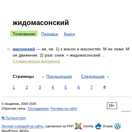
жидомасонский
Толкование
Перевод
Книги
масонский
— ая, ое. 1) к масон и масонство. М ие ложи. М
71
ое движение. 2) разг. сниж. = жидомасонский …
Словарь многих выражений
Страницы
←
Предыдущая
Следующая
→
1
2
3
4
5
6
7
8
© Академик, 2000-2026
18+
Обратная связь:
Техподдержка
,
Реклама на сайте
👣 Путешествия
Экспорт словарей на сайты
, сделанные на PHP,
Joomla,
Drupal,
WordPress, MODx.