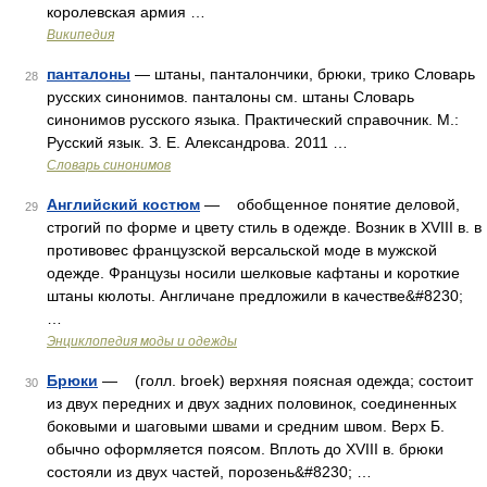
королевская армия …
Википедия
панталоны
— штаны, панталончики, брюки, трико Словарь
28
русских синонимов. панталоны см. штаны Словарь
синонимов русского языка. Практический справочник. М.:
Русский язык. З. Е. Александрова. 2011 …
Словарь синонимов
Английский костюм
— обобщенное понятие деловой,
29
строгий по форме и цвету стиль в одежде. Возник в XVIII в. в
противовес французской версальской моде в мужской
одежде. Французы носили шелковые кафтаны и короткие
штаны кюлоты. Англичане предложили в качестве&#8230;
…
Энциклопедия моды и одежды
Брюки
— (голл. broek) верхняя поясная одежда; состоит
30
из двух передних и двух задних половинок, соединенных
боковыми и шаговыми швами и средним швом. Верх Б.
обычно оформляется поясом. Вплоть до XVIII в. брюки
состояли из двух частей, порозень&#8230; …