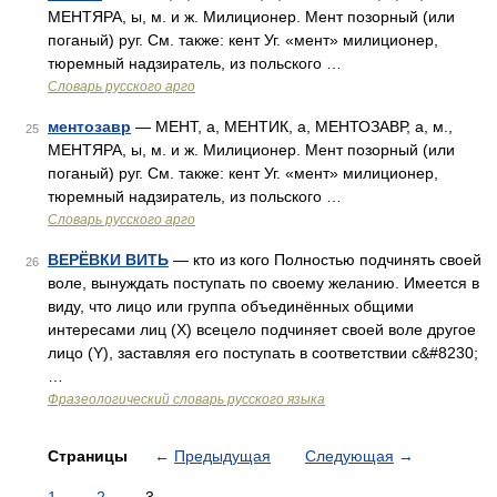
МЕНТЯРА, ы, м. и ж. Милиционер. Мент позорный (или
поганый) руг. См. также: кент Уг. «мент» милиционер,
тюремный надзиратель, из польского …
Словарь русского арго
ментозавр
— МЕНТ, а, МЕНТИК, а, МЕНТОЗАВР, а, м.,
25
МЕНТЯРА, ы, м. и ж. Милиционер. Мент позорный (или
поганый) руг. См. также: кент Уг. «мент» милиционер,
тюремный надзиратель, из польского …
Словарь русского арго
ВЕРЁВКИ ВИТЬ
— кто из кого Полностью подчинять своей
26
воле, вынуждать поступать по своему желанию. Имеется в
виду, что лицо или группа объединённых общими
интересами лиц (X) всецело подчиняет своей воле другое
лицо (Y), заставляя его поступать в соответствии с&#8230;
…
Фразеологический словарь русского языка
Страницы
←
Предыдущая
Следующая
→