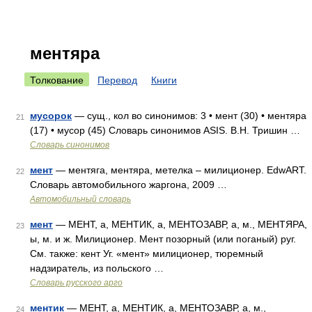
ментяра
Толкование
Перевод
Книги
мусорок
— сущ., кол во синонимов: 3 • мент (30) • ментяра
21
(17) • мусор (45) Словарь синонимов ASIS. В.Н. Тришин …
Словарь синонимов
мент
— ментяга, ментяра, метелка – милиционер. EdwART.
22
Словарь автомобильного жаргона, 2009 …
Автомобильный словарь
мент
— МЕНТ, а, МЕНТИК, а, МЕНТОЗАВР, а, м., МЕНТЯРА,
23
ы, м. и ж. Милиционер. Мент позорный (или поганый) руг.
См. также: кент Уг. «мент» милиционер, тюремный
надзиратель, из польского …
Словарь русского арго
ментик
— МЕНТ, а, МЕНТИК, а, МЕНТОЗАВР, а, м.,
24