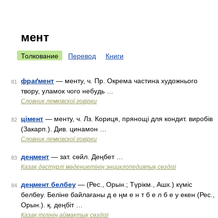
мент
Толкование
Перевод
Книги
фраґмент
— менту, ч. Пр. Окрема частина художнього
81
твору, уламок чого небудь …
Словник лемківскої говірки
цімент
— менту, ч. Лз. Кориця, прянощі для кондит. виробів
82
(Закарп.). Див. цинамон …
Словник лемківскої говірки
деңмент
— зат. сөйл. Деңбет …
83
Қазақ дәстүрлі мәдениетінің энциклопедиялық сөздігі
деңмент белбеу
— (Рес., Орын.; Түрікм., Ашх.) күміс
84
белбеу. Беліне байлағаны д е ңм е н т б е л б е у екен (Рес.,
Орын.). қ. деңбіт …
Қазақ тілінің аймақтық сөздігі