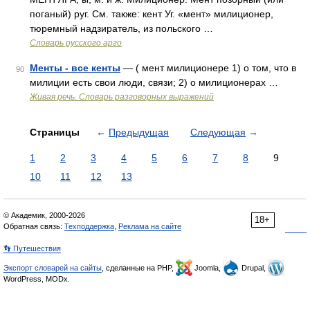
поганый) руг. См. также: кент Уг. «мент» милиционер,
тюремный надзиратель, из польского …
Словарь русского арго
Менты - все кенты
— ( мент милиционере 1) о том, что в
90
милиции есть свои люди, связи; 2) о милиционерах …
Живая речь. Словарь разговорных выражений
Страницы
←
Предыдущая
Следующая
→
1
2
3
4
5
6
7
8
9
10
11
12
13
© Академик, 2000-2026
18+
Обратная связь:
Техподдержка
,
Реклама на сайте
👣 Путешествия
Экспорт словарей на сайты
, сделанные на PHP,
Joomla,
Drupal,
WordPress, MODx.