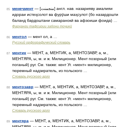
менеҷмент
— [منجمنت] англ. нав. назарияву амалияи
85
идораи истеҳсолот ва фурӯши маҳсулот (бо назардошти
баланд бардоштани самаранокӣ ва афзоиши фоида) …
Фарҳанги тафсирии забони тоҷикӣ
ментол
— мент ол, а …
86
Русский орфографический словарь
ментик
— МЕНТ, а, МЕНТИК, а, МЕНТОЗАВР, а, м.,
87
МЕНТЯРА, ы, м. и ж. Милиционер. Мент позорный (или
поганый) руг. См. также: кент Уг. «мент» милиционер,
тюремный надзиратель, из польского …
Словарь русского арго
ментозавр
— МЕНТ, а, МЕНТИК, а, МЕНТОЗАВР, а, м.,
88
МЕНТЯРА, ы, м. и ж. Милиционер. Мент позорный (или
поганый) руг. См. также: кент Уг. «мент» милиционер,
тюремный надзиратель, из польского …
Словарь русского арго
ментяра
— МЕНТ, а, МЕНТИК, а, МЕНТОЗАВР, а, м.,
89
МЕНТЯРА, ы, м. и ж. Милиционер. Мент позорный (или