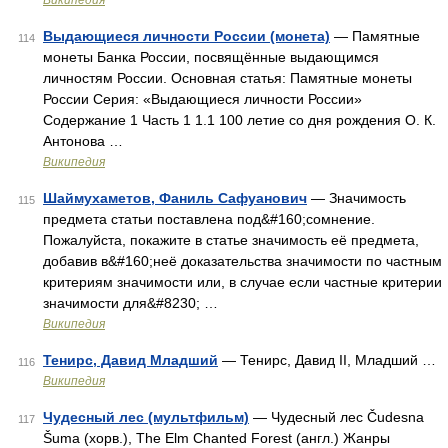
Википедия
Выдающиеся личности России (монета)
— Памятные
114
монеты Банка России, посвящённые выдающимся
личностям России. Основная статья: Памятные монеты
России Серия: «Выдающиеся личности России»
Содержание 1 Часть 1 1.1 100 летие со дня рождения О. К.
Антонова …
Википедия
Шаймухаметов, Фаниль Сафуанович
— Значимость
115
предмета статьи поставлена под&#160;сомнение.
Пожалуйста, покажите в статье значимость её предмета,
добавив в&#160;неё доказательства значимости по частным
критериям значимости или, в случае если частные критерии
значимости для&#8230; …
Википедия
Тенирс, Давид Младший
— Тенирс, Давид II, Младший …
116
Википедия
Чудесный лес (мультфильм)
— Чудесный лес Čudesna
117
Šuma (хорв.), The Elm Chanted Forest (англ.) Жанры