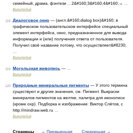
семейный, драма, фэнтези …2&#160;3&#160;4&#160;→ …
Википедия
Диалоговое окно
— (англ.&#160;dialog box)&#160; в
118
графическом пользовательском интерфейсе специальный
элемент интерфейса, окно, предназначенное для вывода
информации и (или) получения ответа от пользователя.
Получил своё название потому, что осуществляет&#8230;
…
Википедия
Могольская живопись
— …
119
Википедия
Природные минеральные пигменты
— У этого термина
120
существуют и другие значения, см. Пигмент. Выкраски
минералов пигментов на желтке, палитра для иконописи
(кроме охр). Подборка и изображение: Виктор Слётов, с
http://mindraw.web.ru …
Википедия
Страницы
←
Предыдущая
Следующая
→