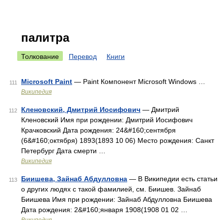
палитра
Толкование
Перевод
Книги
Microsoft Paint
— Paint Компонент Microsoft Windows …
111
Википедия
Кленовский, Дмитрий Иосифович
— Дмитрий
112
Кленовский Имя при рождении: Дмитрий Иосифович
Крачковский Дата рождения: 24&#160;сентября
(6&#160;октября) 1893(1893 10 06) Место рождения: Санкт
Петербург Дата смерти …
Википедия
Биишева, Зайнаб Абдулловна
— В Википедии есть статьи
113
о других людях с такой фамилией, см. Биишев. Зайнаб
Биишева Имя при рождении: Зайнаб Абдулловна Биишева
Дата рождения: 2&#160;января 1908(1908 01 02 …