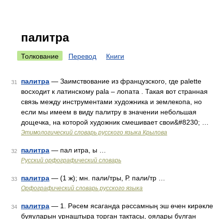
палитра
Толкование
Перевод
Книги
палитра
— Заимствование из французского, где palette
31
восходит к латинскому pala – лопата . Такая вот странная
связь между инструментами художника и землекопа, но
если мы имеем в виду палитру в значении небольшая
дощечка, на которой художник смешивает свои&#8230; …
Этимологический словарь русского языка Крылова
палитра
— пал итра, ы …
32
Русский орфографический словарь
палитра
— (1 ж); мн. пали/тры, Р. пали/тр …
33
Орфографический словарь русского языка
палитра
— 1. Рәсем ясаганда рәссамның эш өчен кирәкле
34
буяуларын урнаштыра торган тактасы, оялары булган