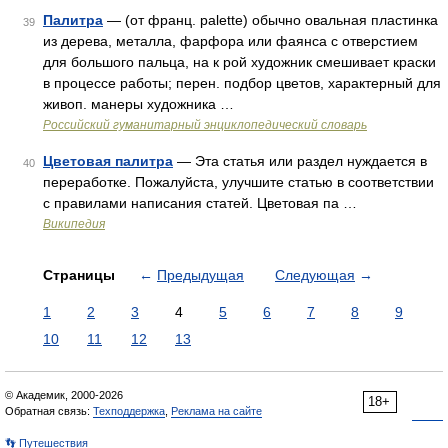
Палитра
— (от франц. palette) обычно овальная пластинка
39
из дерева, металла, фарфора или фаянса с отверстием
для большого пальца, на к рой художник смешивает краски
в процессе работы; перен. подбор цветов, характерный для
живоп. манеры художника …
Российский гуманитарный энциклопедический словарь
Цветовая палитра
— Эта статья или раздел нуждается в
40
переработке. Пожалуйста, улучшите статью в соответствии
с правилами написания статей. Цветовая па …
Википедия
Страницы
←
Предыдущая
Следующая
→
1
2
3
4
5
6
7
8
9
10
11
12
13
© Академик, 2000-2026
18+
Обратная связь:
Техподдержка
,
Реклама на сайте
👣 Путешествия