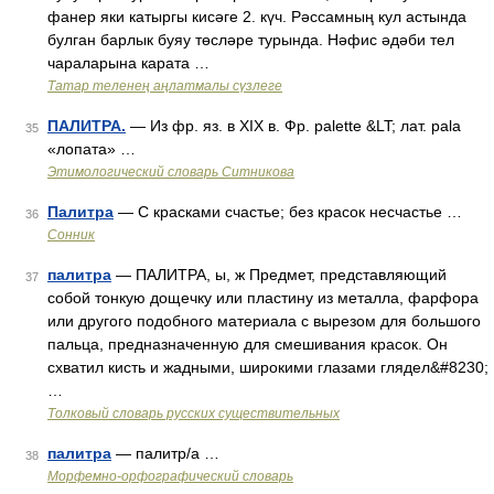
фанер яки катыргы кисәге 2. күч. Рәссамның кул астында
булган барлык буяу төсләре турында. Нәфис әдәби тел
чараларына карата …
Татар теленең аңлатмалы сүзлеге
ПАЛИТРА.
— Из фр. яз. в XIX в. Фр. palette &LT; лат. pala
35
«лопата» …
Этимологический словарь Ситникова
Палитра
— С красками счастье; без красок несчастье …
36
Сонник
палитра
— ПАЛИТРА, ы, ж Предмет, представляющий
37
собой тонкую дощечку или пластину из металла, фарфора
или другого подобного материала с вырезом для большого
пальца, предназначенную для смешивания красок. Он
схватил кисть и жадными, широкими глазами глядел&#8230;
…
Толковый словарь русских существительных
палитра
— палитр/а …
38
Морфемно-орфографический словарь