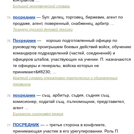
контрактов …
Большой экономический словарь
посредник
— Syn: делец, торговец, биржевик, агент по
74
продаже, агент, поверенный, снабженец, арбитр …
Тезаурус русской деловой лексики
Посредник
— хорошо подготовленный офицер по
75
руководству проигрышем боевых действий войск, обучению
командиров подразделений (частей, соединений) и
офицеров штабов, участвующих на учении. П. назначаются
те офицеры и генералы, войска которых не
принимают&#8230; …
Краткий словарь оперативно-тактических и общевоенных
терминов
посредник
— същ. арбитър, съдия, съдник същ.
76
комисионер, ходатай същ. пълномощник, представител,
агент …
Български синонимен речник
ПОСРЕДНИК
— – третья сторона в конфликте,
77
принимающая участие в его урегулировании. Роль П.