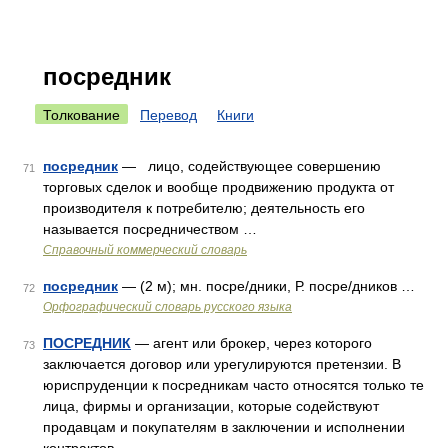
посредник
Толкование
Перевод
Книги
посредник
— лицо, содействующее совершению
71
торговых сделок и вообще продвижению продукта от
производителя к потребителю; деятельность его
называется посредничеством …
Справочный коммерческий словарь
посредник
— (2 м); мн. посре/дники, Р. посре/дников …
72
Орфографический словарь русского языка
ПОСРЕДНИК
— агент или брокер, через которого
73
заключается договор или урегулируются претензии. В
юриспруденции к посредникам часто относятся только те
лица, фирмы и организации, которые содействуют
продавцам и покупателям в заключении и исполнении