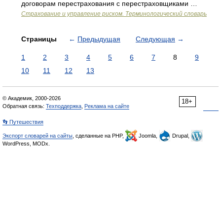
договорам перестрахования с перестраховщиками …
Страхование и управление риском. Терминологический словарь
Страницы
←
Предыдущая
Следующая
→
1
2
3
4
5
6
7
8
9
10
11
12
13
© Академик, 2000-2026
18+
Обратная связь:
Техподдержка
,
Реклама на сайте
👣 Путешествия
Экспорт словарей на сайты
, сделанные на PHP,
Joomla,
Drupal,
WordPress, MODx.