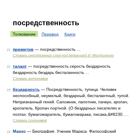
посредственность
Толкование
Перевод
Книги
примитив
— посредственность …
21
Словарь иностранных слов под редакцией И. Мостицкого
талант
— посредственность серость бездарность
22
бездарность бездарь бесталанность …
Словарь антонимов
бездарность
— Посредственность, тупица. Человек
23
неспособный, неумелый, бездарный, бесталантный, тупой.
Непризнанный гений. Сапожник, лапотник, пачкун, кропач,
кропатель. Кропач портной. (О бездарных писателях и
поэтах: бумагомаратель, бумагомарака, писака,&#8230; …
Словарь синонимов
Маркс
— Биография. Учение Маркса. Философский
24