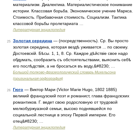
материализм. Диалектика. Материалистическое понимание
истории. Классовая борьба. Экономическое учение Маркса.
Стоимость. Прибавочная стоимость. Социализм. Тактика
классовой борьбы пролетариата …
Литературная энциклопедия
Золотая середина
— (посредственность). Ср. Вы просто
25
золотая середина, которая вездѣ уживается ... по своему.
Достоевскій. Бѣсы. 1, 1, 8. Ср. Каждое дѣйствіе свое надо
обдумать, сообразить съ обстоятельствами, выяснить себѣ
его послѣдствія, а не бросаться въ воду,&#8230; …
Большой толково-фразеологический словарь Михельсона
(оригинальная орфография)
Гюго
— Виктор Мари (Victor Marie Hugo, 1802 1885)
26
великий французский поэт и романист, глава французских
романтиков. Г. ведет свою родословную от трудовой
мелкобуржуазной семьи, высоко поднявшейся по
социальной лестнице в эпоху Первой империи. Его
отец&#8230; …
Литературная энциклопедия