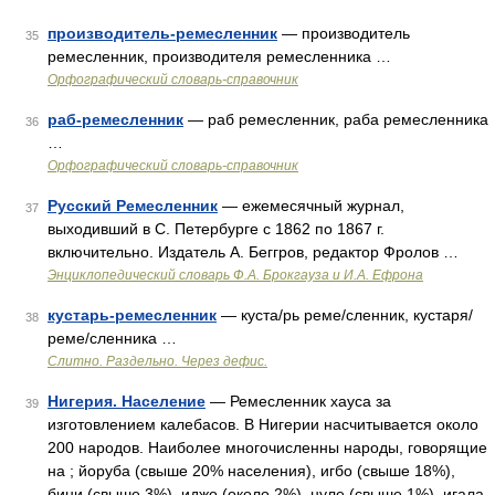
производитель-ремесленник
— производитель
35
ремесленник, производителя ремесленника …
Орфографический словарь-справочник
раб-ремесленник
— раб ремесленник, раба ремесленника
36
…
Орфографический словарь-справочник
Русский Ремесленник
— ежемесячный журнал,
37
выходивший в С. Петербурге с 1862 по 1867 г.
включительно. Издатель А. Беггров, редактор Фролов …
Энциклопедический словарь Ф.А. Брокгауза и И.А. Ефрона
кустарь-ремесленник
— куста/рь реме/сленник, кустаря/
38
реме/сленника …
Слитно. Раздельно. Через дефис.
Нигерия. Население
— Ремесленник хауса за
39
изготовлением калебасов. В Нигерии насчитывается около
200 народов. Наиболее многочисленны народы, говорящие
на ; йоруба (свыше 20% населения), игбо (свыше 18%),
бини (свыше 3%), иджо (около 2%), нуле (свыше 1%), игала,