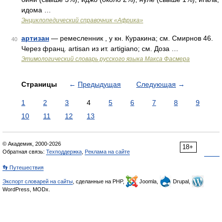
идома …
Энциклопедический справочник «Африка»
артизан
— ремесленник , у кн. Куракина; см. Смирнов 46.
40
Через франц. artisan из ит. artigiano; см. Доза …
Этимологический словарь русского языка Макса Фасмера
Страницы
←
Предыдущая
Следующая
→
1
2
3
4
5
6
7
8
9
10
11
12
13
© Академик, 2000-2026
18+
Обратная связь:
Техподдержка
,
Реклама на сайте
👣 Путешествия
Экспорт словарей на сайты
, сделанные на PHP,
Joomla,
Drupal,
WordPress, MODx.