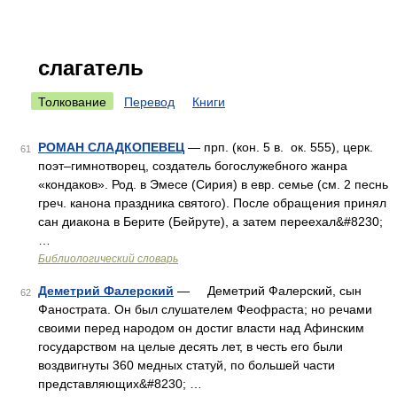
слагатель
Толкование
Перевод
Книги
РОМАН СЛАДКОПЕВЕЦ
— прп. (кон. 5 в. ок. 555), церк.
61
поэт–гимнотворец, создатель богослужебного жанра
«кондаков». Род. в Эмесе (Сирия) в евр. семье (см. 2 песнь
греч. канона праздника святого). После обращения принял
сан диакона в Берите (Бейруте), а затем переехал&#8230;
…
Библиологический словарь
Деметрий Фалерский
— Деметрий Фалерский, сын
62
Фанострата. Он был слушателем Феофраста; но речами
своими перед народом он достиг власти над Афинским
государством на целые десять лет, в честь его были
воздвигнуты 360 медных статуй, по большей части
представляющих&#8230; …