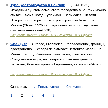
Турецкое господство в Венгрии
— (1541 1686).
19
Исходным пунктом османского господства в Венгрии можно
считать 1526 г., когда Сулейман II Великолепный взял
Петервардейн и разбил венгров в роковой битве при
Могаче (26 авг. 1526 г.); следствием этого похода была
опустошительная&#8230; …
Энциклопедический словарь Ф.А. Брокгауза и И.А. Ефрона
Франция*
— (France, Frankreich). Расположение, границы,
20
пространство. С севера Ф. омывает Немецкое море и Ла
Манш, с запада Атлантический океан, с юго востока
Средиземное море; на северо востоке она граничит с
Бельгией, Люксембургом и Германией, на востоке&#8230;
…
Энциклопедический словарь Ф.А. Брокгауза и И.А. Ефрона
Страницы
←
Предыдущая
Следующая
→
1
2
3
4
5