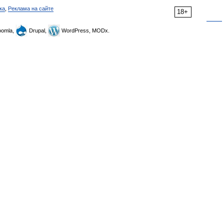
ка
,
Реклама на сайте
18+
omla,
Drupal,
WordPress, MODx.