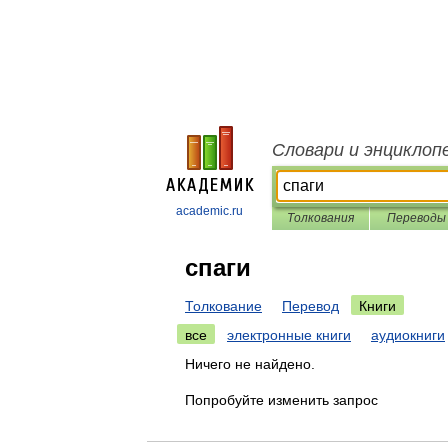
Словари и энциклоп
academic.ru
Толкования
Переводы
спаги
Толкование
Перевод
Книги
все
электронные книги
аудиокниги
Ничего не найдено.
Попробуйте изменить запрос