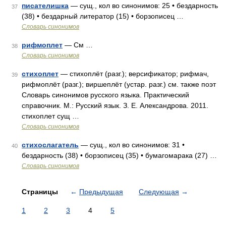
писателишка
— сущ., кол во синонимов: 25 • бездарность
37
(38) • бездарный литератор (15) • борзописец …
Словарь синонимов
рифмоплет
— См …
38
Словарь синонимов
стихоплет
— стихоплёт (разг.); версификатор; рифмач,
39
рифмоплёт (разг.); виршеплёт (устар. разг.) см. также поэт
Словарь синонимов русского языка. Практический
справочник. М.: Русский язык. З. Е. Александрова. 2011.
стихоплет сущ …
Словарь синонимов
стихослагатель
— сущ., кол во синонимов: 31 •
40
бездарность (38) • борзописец (35) • бумагомарака (27) …
Словарь синонимов
Страницы
←
Предыдущая
Следующая
→
1
2
3
4
5