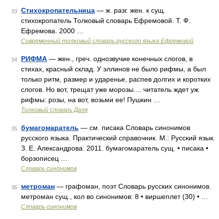
Стихокропательница
— ж. разг. жен. к сущ.
33
стихокропатель Толковый словарь Ефремовой. Т. Ф.
Ефремова. 2000 …
Современный толковый словарь русского языка Ефремовой
РИФМА
— жен., греч. однозвучие конечных слогов, в
34
стихах, красный склад. У эллинов не было рифмы, а был
только ритм, размер и ударенье, распев долгих и коротких
слогов. Но вот, трещат уже морозы.... читатель ждет уж
рифмы: розы, на вот, возьми ее! Пушкин …
Толковый словарь Даля
бумагомаратель
— см. писака Словарь синонимов
35
русского языка. Практический справочник. М.: Русский язык.
З. Е. Александрова. 2011. бумагомаратель сущ. • писака •
борзописец …
Словарь синонимов
метроман
— графоман, поэт Словарь русских синонимов.
36
метроман сущ., кол во синонимов: 8 • виршеплет (30) • …
Словарь синонимов