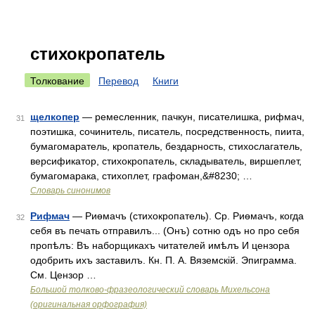
стихокропатель
Толкование
Перевод
Книги
щелкопер
— ремесленник, пачкун, писателишка, рифмач,
31
поэтишка, сочинитель, писатель, посредственность, пиита,
бумагомаратель, кропатель, бездарность, стихослагатель,
версификатор, стихокропатель, складыватель, виршеплет,
бумагомарака, стихоплет, графоман,&#8230; …
Словарь синонимов
Рифмач
— Риѳмачъ (стихокропатель). Ср. Риѳмачъ, когда
32
себя въ печать отправилъ... (Онъ) сотню одъ но про себя
пропѣлъ: Въ наборщикахъ читателей имѣлъ И цензора
одобрить ихъ заставилъ. Кн. П. А. Вяземскій. Эпиграмма.
См. Цензор …
Большой толково-фразеологический словарь Михельсона
(оригинальная орфография)