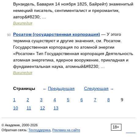
Вунзидель, Бавария 14 ноября 1825, Байрейт) знаменитый
немецкий писатель, сентименталист и преромантик,
автор&#8230; …
Википедия
Росатом (государственная корпорация)
— У этого
90
термина существуют и другие значения, см. Росатом.
Государственная корпорация по атомной энергии
«Росатом» Тип Государственная корпорация Деятельность
атомная энергетика, ядерное вооружение, прикладная и
фундаментальная наука, атомный&#8230; …
Википедия
Страницы
←
Предыдущая
Следующая
→
1
2
3
4
5
6
7
8
9
10
11
12
13
© Академик, 2000-2026
18+
Обратная связь:
Техподдержка
,
Реклама на сайте