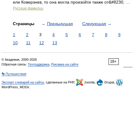
или Коверзнев, то она могла произойти также от&#8230; …
Русские фамилии
Страницы
←
Предыдущая
Следующая
→
1
2
3
4
5
6
7
8
9
10
11
12
13
© Академик, 2000-2026
18+
Обратная связь:
Техподдержка
,
Реклама на сайте
👣 Путешествия
Экспорт словарей на сайты
, сделанные на PHP,
Joomla,
Drupal,
WordPress, MODx.