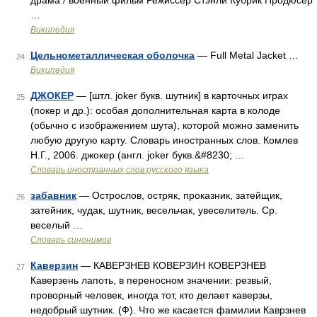
драма / военный фильм Режиссёр Стэнли Кубрик Продюсер
…
Википедия
Цельнометаллическая оболочка
— Full Metal Jacket …
24
Википедия
ДЖОКЕР
— [штл. joker букв. шутник] в карточных играх
25
(покер и др.): особая дополнительная карта в колоде
(обычно с изображением шута), которой можно заменить
любую другую карту. Словарь иностранных слов. Комлев
Н.Г., 2006. джокер (англ. joker букв.&#8230; …
Словарь иностранных слов русского языка
забавник
— Острослов, остряк, проказник, затейщик,
26
затейник, чудак, шутник, весельчак, увеселитель. Ср.
веселый …
Словарь синонимов
Каверзин
— КАВЕРЗНЕВ КОВЕРЗИН КОВЕРЗНЕВ
27
Каверзень лапоть, в переносном значении: резвый,
проворный человек, иногда тот, кто делает каверзы,
недобрый шутник. (Ф). Что же касается фамилии Каврзнев