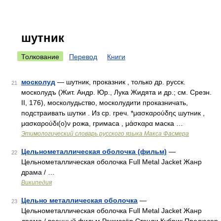
шутник
Толкование
Перевод
Книги
москолуд
— шутник, проказник , только др. русск.
21
москолудъ (Жит. Андр. Юр., Лука Жидята и др.; см. Срезн.
II, 176), москолудьство, москолудити проказничать,
подстраивать шутки . Из ср. греч. *μασκαρούδης шутник ,
μασκαρούδι(ο)ν рожа, гримаса , μάσκαρα маска …
Этимологический словарь русского языка Макса Фасмера
Цельнометаллическая оболочка (фильм)
—
22
Цельнометаллическая оболочка Full Metal Jacket Жанр
драма / …
Википедия
Цельно металлическая оболочка
—
23
Цельнометаллическая оболочка Full Metal Jacket Жанр